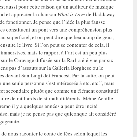
est aussi pour cette raison qu’un auditeur de musique
nd et apprécier la chanson
What is Love
de Haddaway
de fonctionner. Je pense que l’idée la plus fausse
les constituent un pont vers une compréhension plus
veau superficiel, et on peut dire que beaucoup de gens,
nsuite le livre. Si l’on peut se contenter de cela, il
s immersives, mais le rapport à l’art est un peu plus
n sur le Caravage diffusée sur la Rai1 a été vue par six
ens pas d’assauts sur la Galleria Borghese ou le
es devant San Luigi dei Francesi. Par la suite, on peut
une seule personne s’est intéressée à etc. etc.”, mais
ffet secondaire plutôt que comme un élément constitutif
naître de milliards de stimuli différents. Même Achille
remo il y a quelques années a peut-être incité
ssise, mais je ne pense pas que quiconque ait considéré
gageante.
de nous raconter le conte de fées selon lequel les