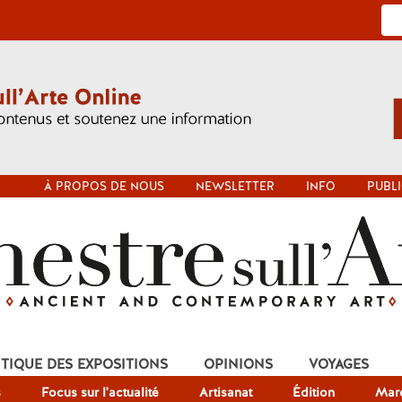
À PROPOS DE NOUS
NEWSLETTER
INFO
PUBLI
ITIQUE DES EXPOSITIONS
OPINIONS
VOYAGES
s
Focus sur l'actualité
Artisanat
Édition
Mar