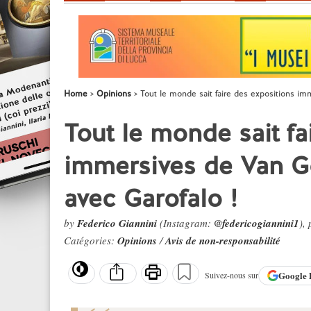
Home
Opinions
Tout le monde sait faire des expositions im
Tout le monde sait fa
immersives de Van Go
avec Garofalo !
by
Federico Giannini
(Instagram:
@federicogiannini1
),
Catégories:
Opinions
/
Avis de non-responsabilité
Google
Suivez-nous sur