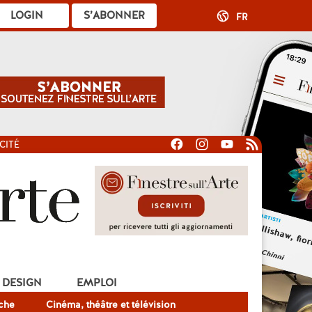
LOGIN
S’ABONNER
FR
CITÉ
DESIGN
EMPLOI
che
Cinéma, théâtre et télévision