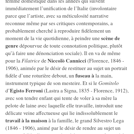
femme domestique dans les années qui suivent
immédiatement l’unification de l’Italie (involontaire
parce que l’artiste, avec sa méticulosité narrative
reconnue même par ses critiques contemporains, a
probablement cherché à reproduire fidèlement un
scène de
moment de la vie quotidienne, à peindre une
genre
dépourvue de toute connotation politique, plutôt
qu’à faire une dénonciation sociale). Il en va de même
Niccolò Cannicci
pour la
Filatrice
de
(Florence, 1846 -
1906), animée par le désir de restituer au sujet un portrait
fuseau à
fidèle d’une roturière debout, un
la main,
instrument typique de son mesteire. Et si le
Gomitolo
Egisto Ferroni
d’
(Lastra a Signa, 1835 - Florence, 1912),
avec son tendre enfant qui tente de voler à sa mère la
pelote de laine avec laquelle elle travaille, introduit une
délicate veine affectueuse qui lie indissolublement le
travail à la maison
à la famille, le grand Silvestro Lega
(1846 - 1906), animé par le désir de rendre au sujet un