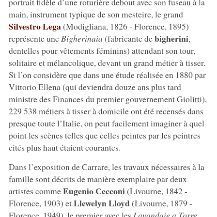
portrait fidèle d’une roturière debout avec son fuseau à la
main, instrument typique de son mesteire, le grand
Silvestro Lega
(Modigliana, 1826 - Florence, 1895)
bigherini
représente une
Bigherinaia
(fabricante de
,
dentelles pour vêtements féminins) attendant son tour,
solitaire et mélancolique, devant un grand métier à tisser.
Si l’on considère que dans une étude réalisée en 1880 par
Vittorio Ellena (qui deviendra douze ans plus tard
ministre des Finances du premier gouvernement Giolitti),
229 538 métiers à tisser à domicile ont été recensés dans
presque toute l’Italie, on peut facilement imaginer à quel
point les scènes telles que celles peintes par les peintres
cités plus haut étaient courantes.
Dans l’exposition de Carrare, les travaux nécessaires à la
famille sont décrits de manière exemplaire par deux
Eugenio Cecconi
artistes comme
(Livourne, 1842 -
Llewelyn Lloyd
Florence, 1903) et
(Livourne, 1879 -
Florence, 1949), le premier avec les
Lavandaie a Torre