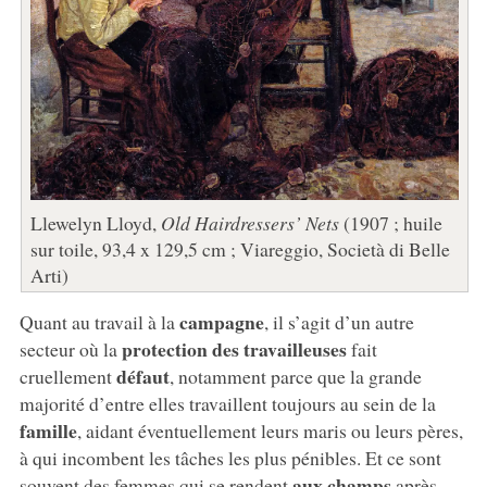
Llewelyn Lloyd,
Old Hairdressers’ Nets
(1907 ; huile
sur toile, 93,4 x 129,5 cm ; Viareggio, Società di Belle
Arti)
campagne
Quant au travail à la
, il s’agit d’un autre
protection des travailleuses
secteur où la
fait
défaut
cruellement
, notamment parce que la grande
majorité d’entre elles travaillent toujours au sein de la
famille
, aidant éventuellement leurs maris ou leurs pères,
à qui incombent les tâches les plus pénibles. Et ce sont
aux champs
souvent des femmes qui se rendent
après