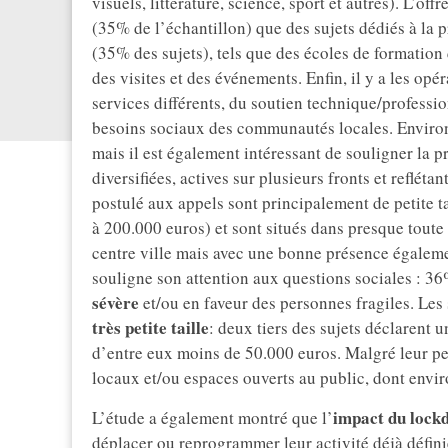
visuels, littérature, science, sport et autres). L’
(35% de l’échantillon) que des sujets dédiés à la p
(35% des sujets), tels que des écoles de formation
des visites et des événements. Enfin, il y a les opé
services différents, du soutien technique/professio
besoins sociaux des communautés locales. Environ 
mais il est également intéressant de souligner la 
diversifiées, actives sur plusieurs fronts et reflétan
postulé aux appels sont principalement de petite tai
à 200.000 euros) et sont situés dans presque tout
centre ville mais avec une bonne présence égaleme
souligne son attention aux questions sociales : 3
sévère
et/ou en faveur des personnes fragiles. Les 
très petite taille
: deux tiers des sujets déclarent u
d’entre eux moins de 50.000 euros. Malgré leur pet
locaux et/ou espaces ouverts au public, dont envir
impact du lockd
L’étude a également montré que l’
déplacer ou reprogrammer leur activité déjà défini