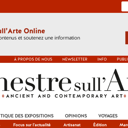
À PROPOS DE NOUS
NEWSLETTER
INFO
PUBLI
ITIQUE DES EXPOSITIONS
OPINIONS
VOYAGES
s
Focus sur l'actualité
Artisanat
Édition
Mar