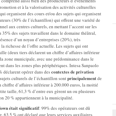
offre comprend aussi bien des producteurs d’événements
romotion et à la valorisation des activités culturelles
 qui organisent des cours et/ou des sujets qui organisent
rateurs (30% de l’échantillon) qui offrent une variété de
nnel aux centres culturels, en mettant l’accent sur les
35% des sujets travaillent dans le domaine théâtral,
présence d’un noyau d’entreprises (20%), très
t la richesse de l’offre actuelle. Les sujets qui ont
lle (deux tiers déclarent un chiffre d’affaires inférieur
e la zone municipale, avec une prédominance dans le
nt dans les zones plus périphériques. Intesa Sanpaolo
contextes de privation
6% déclarent opérer dans des
principalement
sujets culturels de l’échantillon sont
de
n chiffre d’affaires inférieur à 200.000 euros, la moitié
ite taille, 61,3 % d’entre eux gèrent un ou plusieurs
on 20 % appartiennent à la municipalité.
own était significatif
: 99% des opérateurs ont dû
e. 63,5 % ont déclaré que leurs services auxiliaires