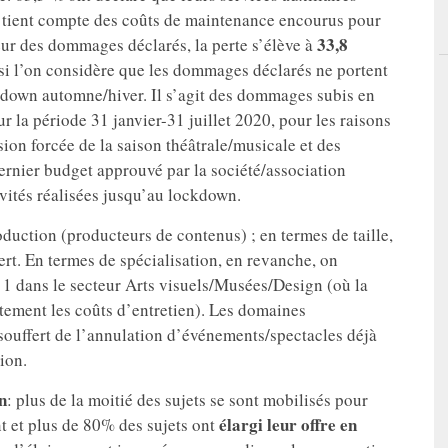
on tient compte des coûts de maintenance encourus pour
33,8
eur des dommages déclarés, la perte s’élève à
si l’on considère que les dommages déclarés ne portent
kdown automne/hiver. Il s’agit des dommages subis en
ur la période 31 janvier-31 juillet 2020, pour les raisons
sion forcée de la saison théâtrale/musicale et des
 dernier budget approuvé par la société/association
vités réalisées jusqu’au lockdown.
roduction (producteurs de contenus) ; en termes de taille,
ffert. En termes de spécialisation, en revanche, on
1 dans le secteur Arts visuels/Musées/Design (où la
tement les coûts d’entretien). Les domaines
uffert de l’annulation d’événements/spectacles déjà
ion.
n
: plus de la moitié des sujets se sont mobilisés pour
élargi leur offre en
 et plus de 80% des sujets ont