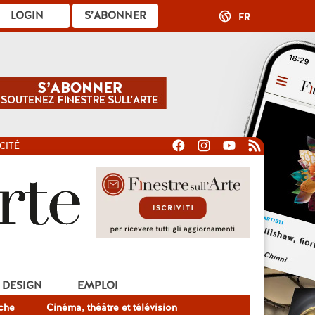
LOGIN
S’ABONNER
FR
CITÉ
DESIGN
EMPLOI
che
Cinéma, théâtre et télévision