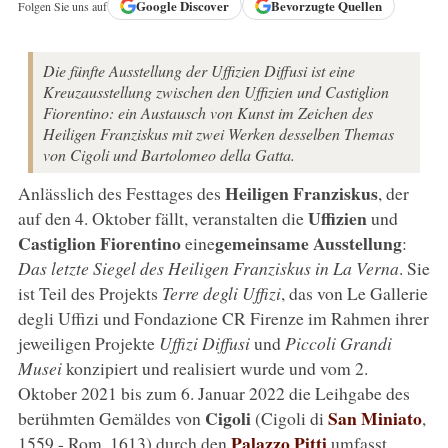
Google
Discover
Bevorzugte Quellen
Folgen Sie uns auf
Die fünfte Ausstellung der Uffizien Diffusi ist eine
Kreuzausstellung zwischen den Uffizien und Castiglion
Fiorentino: ein Austausch von Kunst im Zeichen des
Heiligen Franziskus mit zwei Werken desselben Themas
von Cigoli und Bartolomeo della Gatta.
Heiligen Franziskus
Anlässlich des Festtages des
, der
Uffizien
auf den 4. Oktober fällt, veranstalten die
und
Castiglion Fiorentino
gemeinsame Ausstellung
eine
:
Das letzte Siegel des Heiligen Franziskus in La Verna
. Sie
ist Teil des Projekts
Terre degli Uffizi
, das von Le Gallerie
degli Uffizi und Fondazione CR Firenze im Rahmen ihrer
jeweiligen Projekte
Uffizi Diffusi
und
Piccoli Grandi
Musei
konzipiert und realisiert wurde und vom 2.
Oktober 2021 bis zum 6. Januar 2022 die Leihgabe des
Cigoli
San Miniato
berühmten Gemäldes von
(Cigoli di
,
Palazzo Pitti
1559 - Rom, 1613) durch den
umfasst.