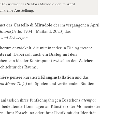
023 widmet das Schloss Miradolo der im April
ank eine Ausstellung.
Castello di Miradolo
met das
der im vergangenen April
Blank
(Celle, 1934 - Mailand, 2023) das
n und Schweigen
.
herum entwickelt, die miteinander in Dialog treten:
terial
Dialog mit den
. Dabei soll auch ein
Zeichen
ehen, ein idealer Kontrapunkt zwischen den
rchitektur der Räume.
nière pensée
Klanginstallation
kuratierte
und das
em Meter Tiefe)
mit Spielen und vertiefenden Studien,
anlässlich ihres fünfzehnjährigen Bestehens
atempo
:
aber bedeutende Hommagen an Künstler oder Momente der
, ihrer Forschung oder ihrer Poetik mit der Identität