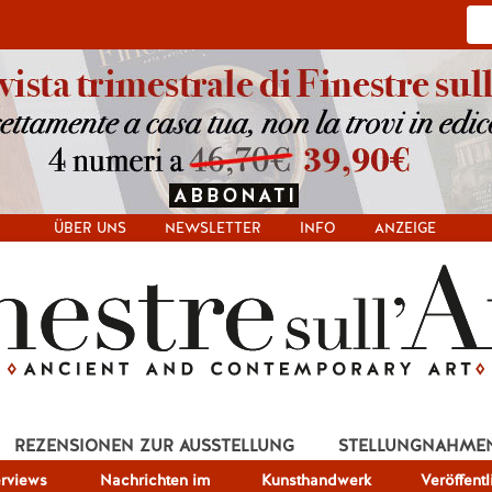
ÜBER UNS
NEWSLETTER
INFO
ANZEIGE
REZENSIONEN ZUR AUSSTELLUNG
STELLUNGNAHME
erviews
Nachrichten im
Kunsthandwerk
Veröffent