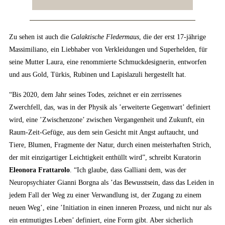
Zu sehen ist auch die
Galaktische Fledermaus
, die der erst 17-jährige
Massimiliano, ein Liebhaber von Verkleidungen und Superhelden, für
seine Mutter Laura, eine renommierte Schmuckdesignerin, entworfen
und aus Gold, Türkis, Rubinen und Lapislazuli hergestellt hat.
“Bis 2020, dem Jahr seines Todes, zeichnet er ein zerrissenes
Zwerchfell, das, was in der Physik als ’erweiterte Gegenwart’ definiert
wird, eine ’Zwischenzone’ zwischen Vergangenheit und Zukunft, ein
Raum-Zeit-Gefüge, aus dem sein Gesicht mit Angst auftaucht, und
Tiere, Blumen, Fragmente der Natur, durch einen meisterhaften Strich,
der mit einzigartiger Leichtigkeit enthüllt wird”, schreibt Kuratorin
Eleonora Frattarolo
. “Ich glaube, dass Galliani dem, was der
Neuropsychiater Gianni Borgna als ’das Bewusstsein, dass das Leiden in
jedem Fall der Weg zu einer Verwandlung ist, der Zugang zu einem
neuen Weg’, eine ’Initiation in einen inneren Prozess, und nicht nur als
ein entmutigtes Leben’ definiert, eine Form gibt. Aber sicherlich