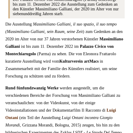
bis zum 11. Dezember 2022 die Ausstellung zum Gedenken an
den Künstler Massimiliano Galliani, der 2020 im Alter von nur
siebenunddreißig Jahren starb.
Die Ausstellung
Massimiliano Galliani, il suo spazio, il suo tempo
(Massimiliano Galliani, sein Raum, seine Zeit
) zum Gedenken an den
2020 im Alter von nur 37 Jahren verstorbenen Künstler
Massimiliano
Galliani
ist bis zum 11. Dezember 2022 im
Palazzo Civico von
Montechiarugolo
(Parma) zu sehen. Die von Eleonora Frattarolo
kuratierte Ausstellung wird vom
Kulturverein artMacs
in
Zusammenarbeit mit der Familie des Künstlers realisiert, um seine
Forschung zu schützen und zu fördern.
Rund fünfundzwanzig Werke
werden ausgestellt, um die
verschiedenen Bereiche der Forschung von Massimiliano Galliani zu
veranschaulichen: von der Videokunst, von der einige
Videoinstallationen und der Dokumentarfilm Il Racconto di
Luigi
Ontani
(ein Teil der Ausstellung
Luigi Ontani incontra Giorgio
Morandi
, Grizzana Morandi, Bologna, 2015) zeugen, bis hin zu den
bildnerischen Experimenten des Zyklus
LSDT - Le Strade Del Tempo
,