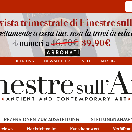
ÜBER UNS
NEWSLETTER
INFO
ANZEIGE
REZENSIONEN ZUR AUSSTELLUNG
STELLUNGNAHME
erviews
Nachrichten im
Kunsthandwerk
Veröffent