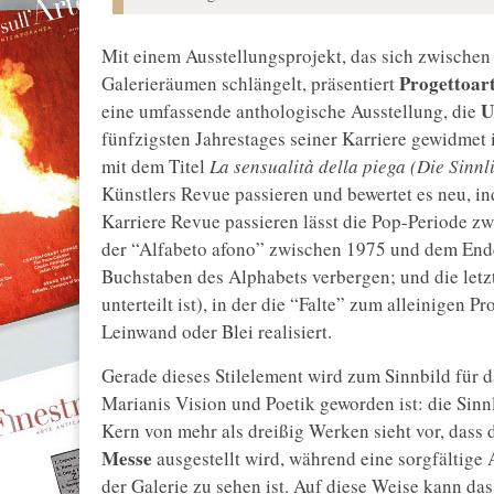
Mit einem Ausstellungsprojekt, das sich zwische
Progettoart
Galerieräumen schlängelt, präsentiert
U
eine umfassende anthologische Ausstellung, die
fünfzigsten Jahrestages seiner Karriere gewidmet 
mit dem Titel
La sensualità della piega (Die Sinnli
Künstlers Revue passieren und bewertet es neu, i
Karriere Revue passieren lässt die Pop-Periode z
der “Alfabeto afono” zwischen 1975 und dem Ende 
Buchstaben des Alphabets verbergen; und die letz
unterteilt ist), in der die “Falte” zum alleinigen 
Leinwand oder Blei realisiert.
Gerade dieses Stilelement wird zum Sinnbild für d
Marianis Vision und Poetik geworden ist: die Sinn
Kern von mehr als dreißig Werken sieht vor, dass
Messe
ausgestellt wird, während eine sorgfältig
der Galerie zu sehen ist. Auf diese Weise kann da