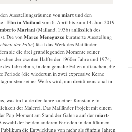
miart
n den Ausstellungsräumen von
und den
e - Elm in Mailand
vom 6. April bis zum 14. Juni 2019
mberto Mariani
(Mailand, 1936) anlässlich des
Marco Meneguzzo
ist. Die von
kuratierte Ausstellung
chkeit der Falte
) lässt das Werk des Mailänder
ndem sie die drei grundlegenden Momente seiner
wischen der zweiten Hälfte der 1960er Jahre und 1974;
des Jahrzehnts, in dem gemalte Falten auftauchen, die
te Periode (die wiederum in zwei expressive Kerne
Protagonisten seines Werks wird, nun dreidimensional in
as, was im Laufe der Jahre zu einer Konstante in
lichkeit der Malerei. Das Mailänder Projekt mit einem
miart-
 der Pop-Moment am Stand der Galerie auf der
e Auswahl der beiden anderen Perioden in den Räumen
s Publikum die Entwicklung von mehr als fünfzig Jahren