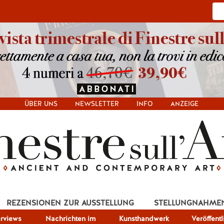
ÜBER UNS
NEWSLETTER
INFO
ANZEIGE
REZENSIONEN ZUR AUSSTELLUNG
STELLUNGNAHME
erviews
Nachrichten im
Kunsthandwerk
Veröffent