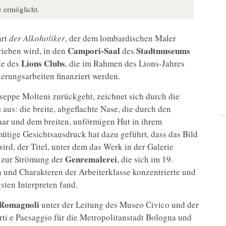
 ermöglicht.
rt
der Alkoholiker
, der dem lombardischen Maler
Campori-Saal
Stadtmuseums
ieben wird, in den
des
Lions Clubs
e des
, die im Rahmen des Lions-Jahres
erungsarbeiten finanziert werden.
eppe Molteni zurückgeht, zeichnet sich durch die
s
aus: die breite, abgeflachte Nase, die durch den
aar und dem breiten, unförmigen Hut in ihrem
ütige Gesichtsausdruck hat dazu geführt, dass das Bild
wird, der Titel, unter dem das Werk in der Galerie
Genremalerei
t zur Strömung der
, die sich im 19.
n und Charakteren der Arbeiterklasse konzentrierte und
sten Interpreten fand.
 Romagnoli
unter der Leitung des Museo Civico und der
rti e Paesaggio für die Metropolitanstadt Bologna und