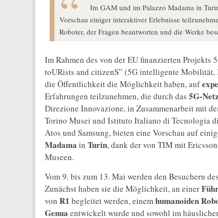
Im GAM und im Palazzo Madama in Turin 
Vorschau einiger interaktiver Erlebnisse teilzuneh
Roboter, der Fragen beantworten und die Werke bes
Im Rahmen des von der EU finanzierten Projekts 
toURists and citizenS” (5G intelligente Mobilität
expe
die Öffentlichkeit die Möglichkeit haben, auf
5G-Net
Erfahrungen teilzunehmen, die durch das
Direzione Innovazione, in Zusammenarbeit mit dem
Torino Musei und Istituto Italiano di Tecnologia d
Atos und Samsung, bieten eine Vorschau auf eini
Madama
Turin
in
, dank der von TIM mit Ericsso
Museen.
Vom 9. bis zum 13. Mai werden den Besuchern d
Führ
Zunächst haben sie die Möglichkeit, an einer
R1
humanoiden Rob
von
begleitet werden, einem
Genua
entwickelt wurde und sowohl im häuslichen