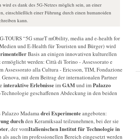
wird es dank des 5G-Netzes möglich sein, an einer
men, einschließlich einer Führung durch einen humanoiden
chreiben kann.
5G-TOURS “5G smarT mObility, media and e-health for
, Medien und E-Health für Touristen und Bürger) wird
rimenteller
Basis an einigen innovativen kulturellen
z
ermöglicht werden: Città di Torino - Assessorato e
 Assessorato alla Cultura - Ericsson, TIM, Fondazione
i Genova, mit dem Beitrag der internationalen Partner
interaktive Erlebnisse
GAM
Palazzo
ge
im
und im
n-Technologie geschaffenen Abdeckung in den beiden
drei Experimente
es Palazzo Madama
angeboten:
ung durch
den Keramiksaal teilzunehmen, bei der sie
oter
Italienischen Institut für Technologie in
, der vom
 als auch im professionellen Bereich eingesetzt werden