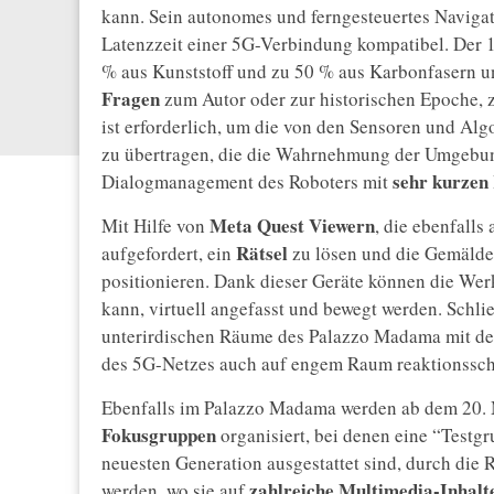
kann. Sein autonomes und ferngesteuertes Navigat
Latenzzeit einer 5G-Verbindung kompatibel. Der 
% aus Kunststoff und zu 50 % aus Karbonfasern u
Fragen
zum Autor oder zur historischen Epoche, z
ist erforderlich, um die von den Sensoren und A
zu übertragen, die die Wahrnehmung der Umgebun
sehr kurzen 
Dialogmanagement des Roboters mit
Meta Quest Viewern
Mit Hilfe von
, die ebenfall
Rätsel
aufgefordert, ein
zu lösen und die Gemälde
positionieren. Dank dieser Geräte können die Wer
kann, virtuell angefasst und bewegt werden. Schli
unterirdischen Räume des Palazzo Madama mit 
des 5G-Netzes auch auf engem Raum reaktionssch
Ebenfalls im Palazzo Madama werden ab dem 20.
Fokusgruppen
organisiert, bei denen eine “Test
neuesten Generation ausgestattet sind, durch die
zahlreiche Multimedia-Inhalt
werden, wo sie auf