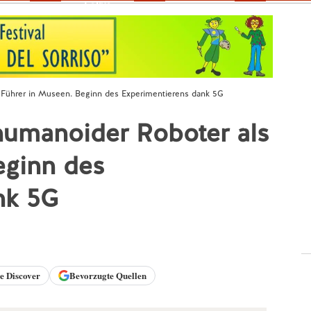
Fokus
ls Führer in Museen. Beginn des Experimentierens dank 5G
 humanoider Roboter als
eginn des
nk 5G
le
Discover
Bevorzugte Quellen