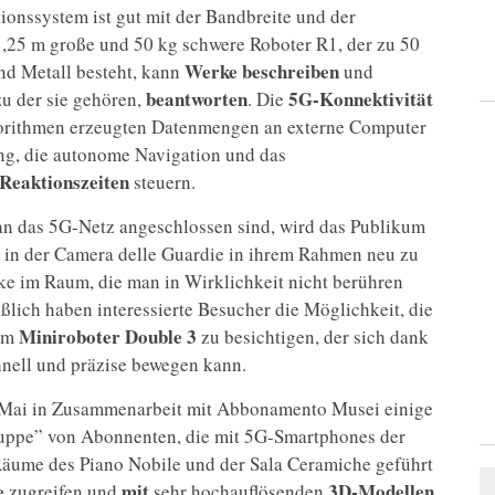
ionssystem ist gut mit der Bandbreite und der
1,25 m große und 50 kg schwere Roboter R1, der zu 50
Werke beschreiben
nd Metall besteht, kann
und
beantworten
5G-Konnektivität
u der sie gehören,
. Die
lgorithmen erzeugten Datenmengen an externe Computer
g, die autonome Navigation und das
Reaktionszeiten
steuern.
s an das 5G-Netz angeschlossen sind, wird das Publikum
 in der Camera delle Guardie in ihrem Rahmen neu zu
ke im Raum, die man in Wirklichkeit nicht berühren
eßlich haben interessierte Besucher die Möglichkeit, die
Miniroboter Double 3
dem
zu besichtigen, der sich dank
nell und präzise bewegen kann.
 Mai in Zusammenarbeit mit Abbonamento Musei einige
gruppe” von Abonnenten, die mit 5G-Smartphones der
 Räume des Piano Nobile und der Sala Ceramiche geführt
e
mit
3D-Modellen
zugreifen und
sehr hochauflösenden