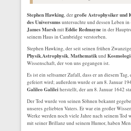
Stephen Hawking
große Astrophysiker und
, der
des Universums
untersuchte und dessen Leben in 
James Marsh
Eddie Redmayne
mit
in der Hauptro
seinem Haus in Cambridge verstorben.
Stephen Hawking, der seit seinen frühen Zwanziger
Physik
Astrophysik
Mathematik
Kosmologi
,
,
und
Wissenschaft, der von uns gegangen ist.
Es ist ein seltsamer Zufall, dass er an diesem Tag
gefeiert wird; außerdem wurde er am 8. Januar 19
Galileo Galilei
herstellt, der am 8. Januar 1642 st
Der Tod wurde von seinen Söhnen bekannt gegeben:
unseres geliebten Vaters. Er war ein großer Wiss
Werke werden noch viele Jahre nach seinem Tod we
mit seiner Brillanz und seinem Humor, haben Mens