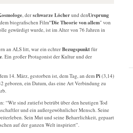
 Kosmologe
schwarze Löcher
Ursprung
, der
und den
"Die Theorie von allem
dem biografischen Film
" von
lle gewürdigt wurde, ist im Alter von 76 Jahren in
Bezugspunkt
n an ALS litt, war ein echter
für
e
. Ein großer Protagonist der Kultur und der
Pi
, dem 14. März, gestorben ist, dem Tag, an dem
(3,14)
42 geboren, ein Datum, das eine Art Verbindung zu
arb.
 “Wir sind zutiefst betrübt über den heutigen Tod
enschaftler und ein außergewöhnlicher Mensch. Seine
iterleben. Sein Mut und seine Beharrlichkeit, gepaart
chen auf der ganzen Welt inspiriert”.