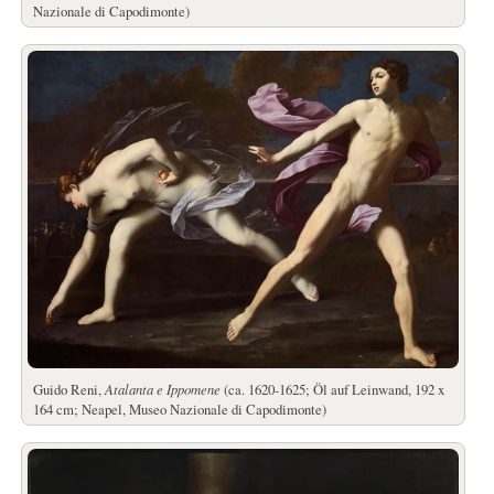
Nazionale di Capodimonte)
Guido Reni,
Atalanta e Ippomene
(ca. 1620-1625; Öl auf Leinwand, 192 x
164 cm; Neapel, Museo Nazionale di Capodimonte)