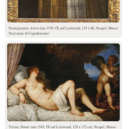
Parmigianino,
Antea
(um 1530; Öl auf Leinwand, 135 x 88; Neapel, Museo
Nazionale di Capodimonte)
Tizian,
Danae
(um 1545; Öl auf Leinwand, 120 x 172 cm; Neapel, Museo