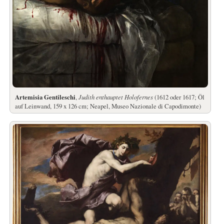
Artemisia Gentileschi
,
Judith enthauptet Holofernes
(1612 oder 1617; Öl
auf Leinwand, 159 x 126 cm; Neapel, Museo Nazionale di Capodimonte)