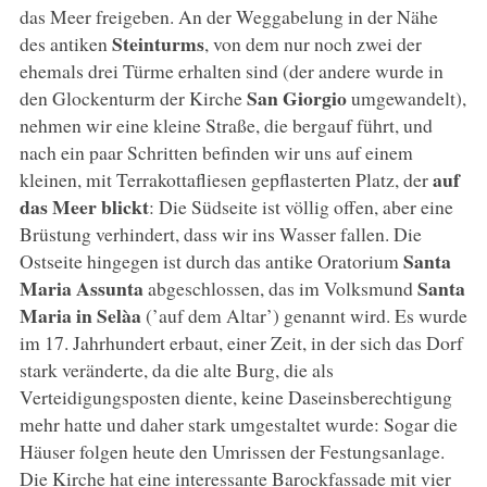
das Meer freigeben. An der Weggabelung in der Nähe
Steinturms
des antiken
, von dem nur noch zwei der
ehemals drei Türme erhalten sind (der andere wurde in
San Giorgio
den Glockenturm der Kirche
umgewandelt),
nehmen wir eine kleine Straße, die bergauf führt, und
nach ein paar Schritten befinden wir uns auf einem
auf
kleinen, mit Terrakottafliesen gepflasterten Platz, der
das Meer blickt
: Die Südseite ist völlig offen, aber eine
Brüstung verhindert, dass wir ins Wasser fallen. Die
Santa
Ostseite hingegen ist durch das antike Oratorium
Maria Assunta
Santa
abgeschlossen, das im Volksmund
Maria in Selàa
(’auf dem Altar’) genannt wird. Es wurde
im 17. Jahrhundert erbaut, einer Zeit, in der sich das Dorf
stark veränderte, da die alte Burg, die als
Verteidigungsposten diente, keine Daseinsberechtigung
mehr hatte und daher stark umgestaltet wurde: Sogar die
Häuser folgen heute den Umrissen der Festungsanlage.
Die Kirche hat eine interessante Barockfassade mit vier