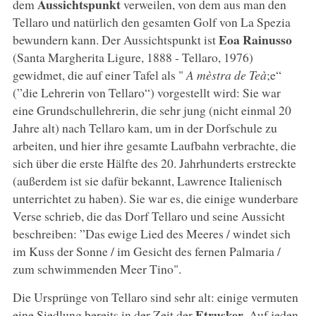
Aussichtspunkt
dem
verweilen, von dem aus man den
Tellaro und natürlich den gesamten Golf von La Spezia
Eoa Rainusso
bewundern kann. Der Aussichtspunkt ist
(Santa Margherita Ligure, 1888 - Tellaro, 1976)
gewidmet, die auf einer Tafel als "
A mèstra de Teà
;e“
(”die Lehrerin von Tellaro“) vorgestellt wird: Sie war
eine Grundschullehrerin, die sehr jung (nicht einmal 20
Jahre alt) nach Tellaro kam, um in der Dorfschule zu
arbeiten, und hier ihre gesamte Laufbahn verbrachte, die
sich über die erste Hälfte des 20. Jahrhunderts erstreckte
(außerdem ist sie dafür bekannt, Lawrence Italienisch
unterrichtet zu haben). Sie war es, die einige wunderbare
Verse schrieb, die das Dorf Tellaro und seine Aussicht
beschreiben: ”Das ewige Lied des Meeres / windet sich
im Kuss der Sonne / im Gesicht des fernen Palmaria /
zum schwimmenden Meer Tino".
Die Ursprünge von Tellaro sind sehr alt: einige vermuten
Etrusker
eine Siedlung bereits in der Zeit der
. Auf jeden