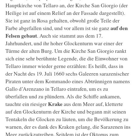
Hauptkirche von Tellaro an, der Kirche San Giorgio (der
Heilige ist auf einem Relief an der Fassade dargestellt).
Sie ist ganz in Rosa gehalten, obwohl große Teile der
auf den
Farbe abgefallen sind, und vor allem ist sie ganz
Felsen gebaut
. Auch sie stammt aus dem 17.
Jahrhundert, und ihr hoher Glockenturm war einer der
Türme der alten Burg. Um die Kirche San Giorgio rankt
sich eine sehr berühmte Legende, die die Einwohner von
Tellaro immer wieder gerne erzählen: Es heißt, dass in
der Nacht des 19. Juli 1660 sechs Galeeren sarazenischer
Piraten unter dem Kommando eines Abtrünnigen namens
Gallo d’Arenzano in Tellaro eintrafen, um es zu
überfallen und zu plündern. Als die Schiffe ankamen,
Krake
tauchte ein riesiger
aus dem Meer auf, kletterte
auf den Glockenturm der Kirche und begann mit seinen
Tentakeln die Glocken zu läuten, um die Bevölkerung zu
warnen, der es dank des Kraken gelang, die Sarazenen ins
Meer zurückzutreiben. Seitdem ist der Oktopus zum