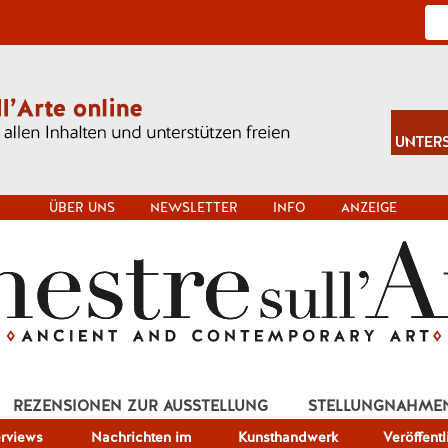
ÜBER UNS
NEWSLETTER
INFO
ANZEIGE
REZENSIONEN ZUR AUSSTELLUNG
STELLUNGNAHME
erviews
Nachrichten im
Kunsthandwerk
Veröffent