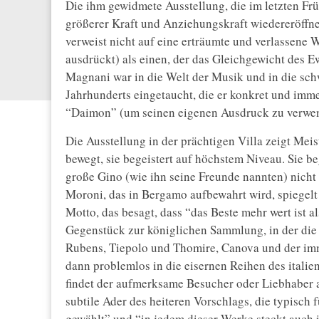
Die ihm gewidmete Ausstellung, die im letzten Fr
größerer Kraft und Anziehungskraft wiedereröffne
verweist nicht auf eine erträumte und verlassene We
ausdrückt) als einen, der das Gleichgewicht des E
Magnani war in die Welt der Musik und in die sch
Jahrhunderts eingetaucht, die er konkret und imme
“Daimon” (um seinen eigenen Ausdruck zu verwende
Die Ausstellung in der prächtigen Villa zeigt Meist
bewegt, sie begeistert auf höchstem Niveau. Sie 
große Gino (wie ihn seine Freunde nannten) nich
Moroni, das in Bergamo aufbewahrt wird, spiegelt
Motto, das besagt, dass “das Beste mehr wert ist al
Gegenstück zur königlichen Sammlung, in der die i
Rubens, Tiepolo und Thomire, Canova und der i
dann problemlos in die eisernen Reihen des italie
findet der aufmerksame Besucher oder Liebhaber al
subtile Ader des heiteren Vorschlags, die typisch 
gewählt” und “in jedem dieser Werke steckt auch i