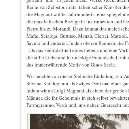
Reihe von Selbstporträts italienischer Künstler de
die Magnani wollte. Jahrhunderts: eine spiegelnde
die musikalischen Bezüge in Instrumenten und Ge
Pietro bis zu Morandi. Dazu kommt das malerische T
Mafai, Scialoja, Guttuso, Manzù, Clerici, Mattioli
Savino und anderen. In den oberen Räumen, die Fr
- als das zentrale Lied eines Lebens und eine Vorl
die stille Liebe und hartnäckige Freundschaft mi
das immerwährende Motiv von Ginos Seele.
Wir möchten an dieser Stelle die Einladung zur Au
Silvana-Katalog nun als ewiges Denkmal einer ganz
indem wir an Luigi Magnani als einen der großen
Männer, die ihr Geheimnis in sich selbst bewahrte
Parmigianino, Verdi und, uns näher, Guareschi und