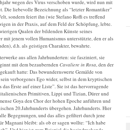
ühjahr wegen des Virus verschoben wurde, wird nun mit
t. Die liebevolle Bezeichnung als “letzter Romantiker”
lt, sondern feiert ihn (wie Stefano Roffi es treffend
wigen in der Praxis, auf dem Feld der Schöpfung, lebte.
wierigen Qualen der bildenden Künste seines
r mit jenem vollen Humanismus unterstützte, den er als
n), d.h. als geistigen Charakter, bewahrte.
erwerke aus allen Jahrhunderten: sie fasziniert, sie
beginnt mit dem bezaubernden
Cavaliere in Rosa
, den der
t gekauft hatte: Das bewundernswerte Gemälde von
 sein verborgenes Ego wider, selbst in dem kryptischen
s das Erste auf einer Liste”. Sie ist das hervorragende
talienischen Primitiven, Lippi und Tizian, Dürer und
mmense Goya den Chor der hohen Epoche anführen und
nischen 20.Jahrhunderts übergehen. Jahrhunderts. Hier
le Begegnungen, und das alles gefiltert durch jene
für Magnani bleibt: als ob er sagen wollte: “Ich habe
ch”. Und hier ist zum Beispiel die beeindruckende