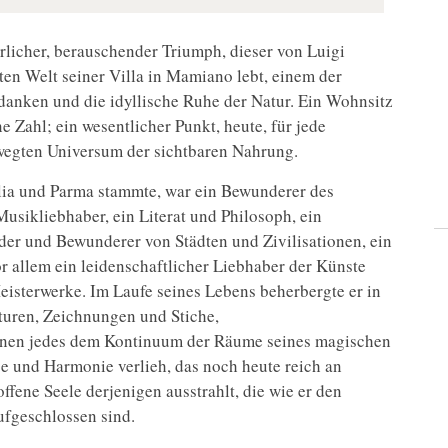
erlicher, berauschender Triumph, dieser von Luigi
ten Welt seiner Villa in Mamiano lebt, einem der
anken und die idyllische Ruhe der Natur. Ein Wohnsitz
 Zahl; ein wesentlicher Punkt, heute, für jede
wegten Universum der sichtbaren Nahrung.
lia und Parma stammte, war ein Bewunderer des
usikliebhaber, ein Literat und Philosoph, ein
der und Bewunderer von Städten und Zivilisationen, ein
r allem ein leidenschaftlicher Liebhaber der Künste
eisterwerke. Im Laufe seines Lebens beherbergte er in
uren, Zeichnungen und Stiche,
enen jedes dem Kontinuum der Räume seines magischen
 und Harmonie verlieh, das noch heute reich an
ffene Seele derjenigen ausstrahlt, die wie er den
fgeschlossen sind.