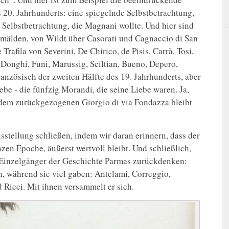
s 20. Jahrhunderts: eine spiegelnde Selbstbetrachtung,
 Selbstbetrachtung, die Magnani wollte. Und hier sind
mälden, von Wildt über Casorati und Cagnaccio di San
rafila von Severini, De Chirico, de Pisis, Carrà, Tosi,
, Donghi, Funi, Marussig, Sciltian, Bueno, Depero,
anzösisch der zweiten Hälfte des 19. Jahrhunderts, aber
iebe - die fünfzig Morandi, die seine Liebe waren. Ja,
t dem zurückgezogenen Giorgio di via Fondazza bleibt
sstellung schließen, indem wir daran erinnern, dass der
en Epoche, äußerst wertvoll bleibt. Und schließlich,
 Einzelgänger der Geschichte Parmas zurückdenken:
n, während sie viel gaben: Antelami, Correggio,
 Ricci. Mit ihnen versammelt er sich.