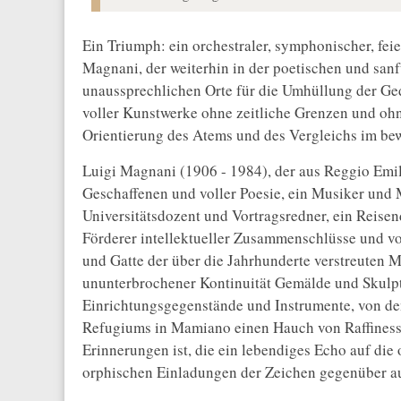
Ein Triumph: ein orchestraler, symphonischer, fei
Magnani, der weiterhin in der poetischen und sanf
unaussprechlichen Orte für die Umhüllung der Ged
voller Kunstwerke ohne zeitliche Grenzen und ohne
Orientierung des Atems und des Vergleichs im be
Luigi Magnani (1906 - 1984), der aus Reggio Emi
Geschaffenen und voller Poesie, ein Musiker und M
Universitätsdozent und Vortragsredner, ein Reisen
Förderer intellektueller Zusammenschlüsse und vo
und Gatte der über die Jahrhunderte verstreuten M
ununterbrochener Kontinuität Gemälde und Skulpt
Einrichtungsgegenstände und Instrumente, von d
Refugiums in Mamiano einen Hauch von Raffinesse
Erinnerungen ist, die ein lebendiges Echo auf die o
orphischen Einladungen der Zeichen gegenüber au