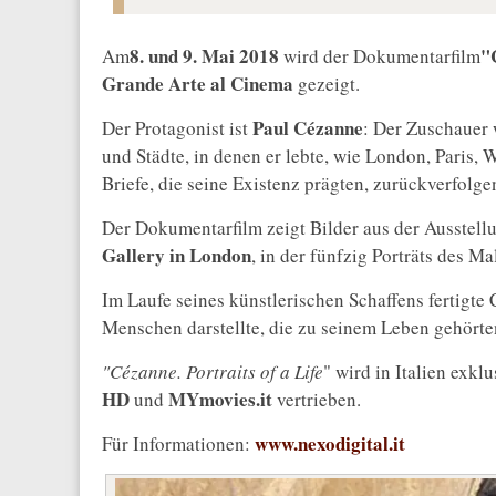
8. und 9. Mai 2018
"
Am
wird der Dokumentarfilm
Grande Arte al Cinema
gezeigt.
Paul Cézanne
Der Protagonist ist
: Der Zuschauer 
und Städte, in denen er lebte, wie London, Paris,
Briefe, die seine Existenz prägten, zurückverfolge
Der Dokumentarfilm zeigt Bilder aus der Ausstell
Gallery in London
, in der fünfzig Porträts des Ma
Im Laufe seines künstlerischen Schaffens fertigte 
Menschen darstellte, die zu seinem Leben gehörten
"Cézanne. Portraits of a Life
" wird in Italien exkl
HD
MYmovies.it
und
vertrieben.
www.nexodigital.it
Für Informationen: