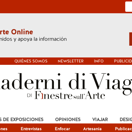
QUIÉNES SOMOS
NEWSLETTER
INFO
PUBLICI
S DE EXPOSICIONES
OPINIONES
VIAJAR
DESI
ones
Entrevistas
Enfocar
Artesania
Publicac