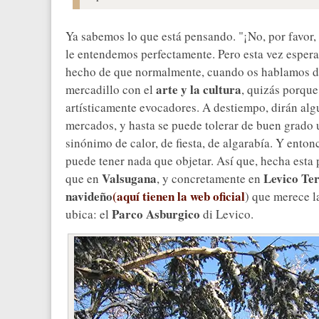
Ya sabemos lo que está pensando. "¡No, por favor, 
le entendemos perfectamente. Pero esta vez esper
hecho de que normalmente, cuando os hablamos d
arte y la cultura
mercadillo con el
, quizás porque
artísticamente evocadores. A destiempo, dirán algu
mercados, y hasta se puede tolerar de buen grado 
sinónimo de calor, de fiesta, de algarabía. Y enton
puede tener nada que objetar. Así que, hecha esta
Valsugana
Levico Te
que en
, y concretamente en
navideño
(aquí tienen la web oficial
) que merece l
Parco Asburgico
ubica: el
di Levico.