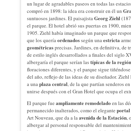
un lugar de agradables paseos en todas las estacion
Gra
compró en 1898: la idea era construir en él un
Georg Ziehl
suntuosos jardines. El paisajista
(1873
el parque. El hotel abrió sus puertas en 1900, mie
1905. Ziehl había imaginado un parque que respond
ordenados
estricta
que los quería
según una
armo
geométricas
precisas. Jardines, en definitiva, de 
de estilo inglés desarrollados a finales del siglo 
típicas de la regió
albergaría el parque serían las
floraciones diferentes, y el parque sigue tiñéndos
del año, reflejo de las ideas de su diseñador. Zieh
plaza central
a una
, de la que partían senderos en
unirse después con el Gran Hotel que ocupa el ext
ampliamente remodelado
El parque fue
en las dé
portal
permanecido inalterados, como el elegante
avenida de la Estación
Art Nouveau, que da a la
, 
albergar al personal responsable del mantenimient