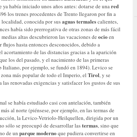
red
 ya había iniciado unos años antes: dotarse de una
896 los trenes procedentes de Trento llegaron por fin a
aguas termales
 localidad, conocida por sus
calientes,
nces había sido prerrogativa de otras zonas de más fácil
ocio
y medias altas descubrieron las vacaciones de
en
r flujos hasta entonces desconocidos, debido a
l acortamiento de las distancias gracias a la aparición
que los del pasado, y el nacimiento de las primeras
 Italiano, por ejemplo, se fundó en 1894). Levico se
Tirol
 zona más popular de todo el Imperio, el
, y se
 las renovadas exigencias y satisfacer los gustos de sus
rmal se había estudiado casi con antelación, también
más al norte (piénsese, por ejemplo, en las termas de
rucción, la Levico-Vetriolo-Heilquellen, dirigida por un
termas
no sólo se preocupó de desarrollar las
, sino que
parque moderno
ino de un
que pudiera convertirse en