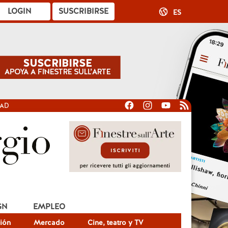
LOGIN
SUSCRIBIRSE
ES
DAD
GN
EMPLEO
ión
Mercado
Cine, teatro y TV