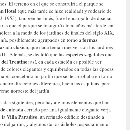
es. El terreno en el que se construiría el parque se
n Hotel
(que más tarde se hizo realidad) y rodearlo de
-1953), también berlinés, fue el encargado de diseñar
ntras que el parque se inauguró cinco años más tarde, en
iera a la moda de los jardines de finales del siglo XIX,
formas
nía, posiblemente agrupados en torno a
clásico
trazado
, que nada tenían que ver con los jardines
especies vegetales
XVIII. Además, se decidió que las
que
n del Trentino
: así, en cada estación es posible ver
e de colores elegantes y equilibrados en todas las épocas
l había concebido un jardín que se desarrollaba en torno
 cuatro direcciones diferentes, hacia las esquinas, para
remo noroeste del jardín.
cadas siguientes, pero hay algunos elementos que han
 de entrada
cerrado por una igualmente elegante verja
Villa Paradiso
o la
, un refinado edificio destinado a
árboles
o del jardín, y algunos de los
, especialmente