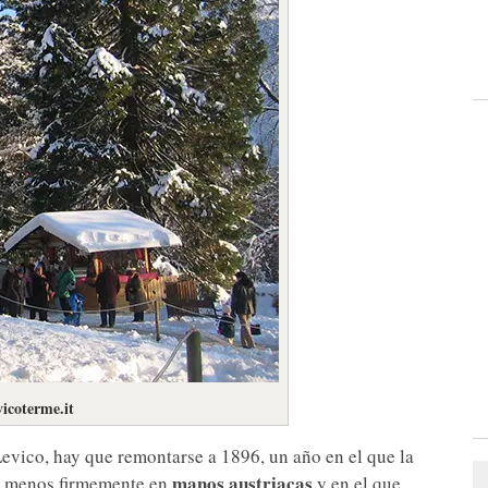
vicoterme.it
evico, hay que remontarse a 1896, un año en el que la
manos austriacas
 o menos firmemente en
y en el que