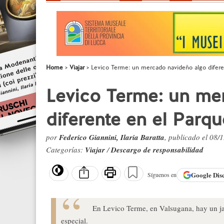
Home
Viajar
Levico Terme: un mercado navideño algo difere
Levico Terme: un me
diferente en el Parq
por
Federico Giannini, Ilaria Baratta
, publicado el 08/
Categorías:
Viajar
/
Descargo de responsabilidad
Google
Dis
Síguenos en
En Levico Terme, en Valsugana, hay un j
especial.