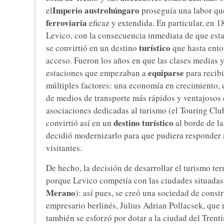
Imperio austrohúngaro
el
proseguía una labor que
ferroviaria
eficaz y extendida. En particular, en 1
Levico, con la consecuencia inmediata de que esta
turístico
se convirtió en un destino
que hasta ento
acceso. Fueron los años en que las clases medias 
equiparse
estaciones que empezaban a
para recibi
múltiples factores: una economía en crecimiento, e
de medios de transporte más rápidos y ventajosos 
asociaciones dedicadas al turismo (el Touring Club
destino turístico
convirtió así en un
al borde de la
decidió modernizarlo para que pudiera responder a
visitantes.
De hecho, la decisión de desarrollar el turismo te
porque Levico competía con las ciudades situadas 
Merano
): así pues, se creó una sociedad de const
empresario berlinés, Julius Adrian Pollacsek, que 
también se esforzó por dotar a la ciudad del Trent