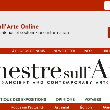
À PROPOS DE NOUS
NEWSLETTER
INFO
PUBLI
ITIQUE DES EXPOSITIONS
OPINIONS
VOYAGES
s
Focus sur l'actualité
Artisanat
Édition
Mar