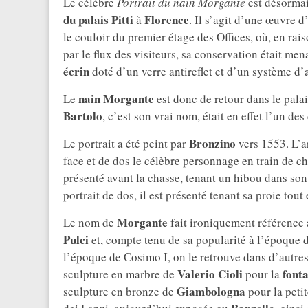
Le célèbre
Portrait du nain Morgante
est désormai
du palais Pitti
Florence
à
. Il s’agit d’une œuvre d
le couloir du premier étage des Offices, où, en rai
par le flux des visiteurs, sa conservation était m
écrin
doté d’un verre antireflet et d’un système d’
nain Morgante
Le
est donc de retour dans le palai
Bartolo
, c’est son vrai nom, était en effet l’un des
Bronzino
Le portrait a été peint par
vers 1553. L’ar
face et de dos le célèbre personnage en train de cha
présenté avant la chasse, tenant un hibou dans son
portrait de dos, il est présenté tenant sa proie tout
Morgante
Le nom de
fait ironiquement référenc
Pulci
et, compte tenu de sa popularité à l’époque 
l’époque de Cosimo I, on le retrouve dans d’autr
Valerio Cioli
font
sculpture en marbre de
pour la
Giambologna
sculpture en bronze de
pour la peti