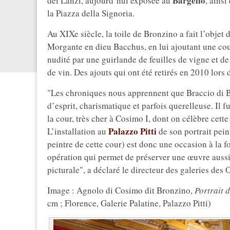
Bargello
dei Lanzi, aujourd’hui exposée au
, ainsi
la Piazza della Signoria.
Au XIXe siècle, la toile de Bronzino a fait l’objet
Morgante en dieu Bacchus, en lui ajoutant une cour
nudité par une guirlande de feuilles de vigne et de
de vin. Des ajouts qui ont été retirés en 2010 lors 
"Les chroniques nous apprennent que Braccio di Ba
d’esprit, charismatique et parfois querelleuse. Il f
la cour, très cher à Cosimo I, dont on célèbre cett
Palazzo Pitti
L’installation au
de son portrait pein
peintre de cette cour) est donc une occasion à la fo
opération qui permet de préserver une œuvre aussi 
picturale", a déclaré le directeur des galeries des O
Image : Agnolo di Cosimo dit Bronzino,
Portrait 
cm ; Florence, Galerie Palatine, Palazzo Pitti)