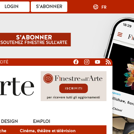
LOGIN
S’ABONNER
FR
CITÉ
DESIGN
EMPLOI
che
Cinéma, théâtre et télévision