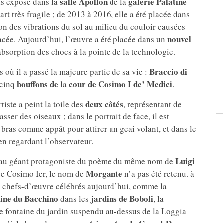
salle Apollon
galerie Palatine
s exposé dans la
de la
’art très fragile ; de 2013 à 2016, elle a été placée dans
son des vibrations du sol au milieu du couloir causées
nouvel
enacée. Aujourd’hui, l’œuvre a été placée dans un
absorption des chocs à la pointe de la technologie.
Braccio di
s où il a passé la majeure partie de sa vie :
bouffons de
cour de
Cosimo I de’ Medici
 cinq
la
.
deux côtés
tiste a peint la toile des
, représentant de
sser des oiseaux ; dans le portrait de face, il est
 bras comme appât pour attirer un geai volant, et dans le
 en regardant l’observateur.
Luigi
e au géant protagoniste du poème du même nom de
Morgante
de Cosimo Ier, le nom de
n’a pas été retenu. à
es chefs-d’œuvre célébrés aujourd’hui, comme la
aine du Bacchino
jardins de Boboli
dans les
, la
te fontaine du jardin suspendu au-dessus de la Loggia