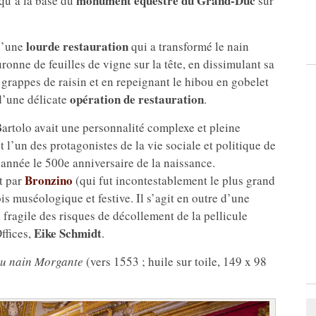
monument équestre du Grand-Duc
 qu’à la base du
sur
lourde restauration
 d’une
qui a transformé le nain
onne de feuilles de vigne sur la tête, en dissimulant sa
 grappes de raisin et en repeignant le hibou en gobelet
opération de restauration
d’une délicate
.
rtolo avait une personnalité complexe et pleine
ut l’un des protagonistes de la vie sociale et politique de
e année le 500e anniversaire de la naissance.
Bronzino
t par
(qui fut incontestablement le plus grand
is muséologique et festive. Il s’agit en outre d’une
fragile des risques de décollement de la pellicule
Eike Schmidt
ffices,
.
du nain Morgante
(vers 1553 ; huile sur toile, 149 x 98