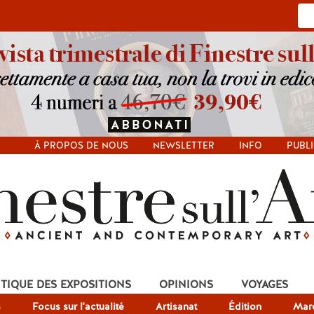
À PROPOS DE NOUS
NEWSLETTER
INFO
PUBLI
ITIQUE DES EXPOSITIONS
OPINIONS
VOYAGES
s
Focus sur l'actualité
Artisanat
Édition
Mar