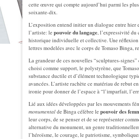
cette œuvre qui compte aujourd’hui parmi les plus
soixante-dix.
L’exposition entend initier un dialogue entre hier
pouvoir du langage
l’artiste: le
, l’expressivité du 
historique individuelle et collective. Une réflexio
lettres modelées avec le corps de Tomaso Binga, rep
La grandeur de ces nouvelles “sculptures-signes” e
choisi comme support, le polystyrène, que Tomaso
substance ductile et d’élément technologique typiq
avancées. L’artiste rachète ce matériau de rebut e
ironie pour donner de l’espace à “l’imparfait, l’err
Lié aux idées développées par les mouvements fém
pouvoir des femm
monumental
de Binga célèbre le
leur corps, de se penser et de se représenter comme
alternative du monument, un genre traditionnelleme
l’héroïsme, le courage, le patriotisme, symboliq