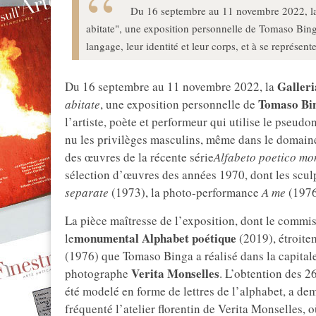
Du 16 septembre au 11 novembre 2022, la Ga
abitate", une exposition personnelle de Tomaso Bing
langage, leur identité et leur corps, et à se représen
Galleri
Du 16 septembre au 11 novembre 2022, la
Tomaso Bi
abitate
, une exposition personnelle de
l’artiste, poète et performeur qui utilise le pseu
nu les privilèges masculins, même dans le domaine 
des œuvres de la récente série
Alfabeto poetico m
sélection d’œuvres des années 1970, dont les scu
separate
(1973), la photo-performance
A me
(1976
La pièce maîtresse de l’exposition, dont le commis
monumental Alphabet poétique
le
(2019), étroitem
(1976) que Tomaso Binga a réalisé dans la capitale 
Verita Monselles
photographe
. L’obtention des 2
été modelé en forme de lettres de l’alphabet, a de
fréquenté l’atelier florentin de Verita Monselles, 