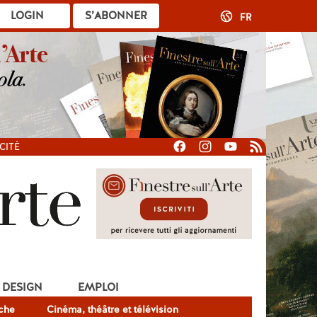
LOGIN
S’ABONNER
FR
CITÉ
DESIGN
EMPLOI
che
Cinéma, théâtre et télévision