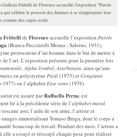
lleria Frittelli de Florence accueille l'exposition "Parole
a qui célèbre le pouvoir des femmes à se réapproprier leur
ter comme des sujets actifs.
a Frittelli
Florence
de
accueille l’exposition
Parole
nga
(Bianca Pucciarelli Menna ; Salerno, 1931),
donyme provocateur d’un homme dans le but de mettre à
de l’art. L’exposition présente pour la première fois
onumentale
,
Alpha Symbol
,
ArteNatura
, ainsi qu’une
lptures en polystyrène
Piedi
(1973) et
Congiunte
-1977) ou l’alphabet
Esse sono
(1976).
Raffaella Perna
sariat est assuré par
, est
ent lié à la précédente série de l’
alphabet mural
toscane avec l’aide de son amie, l’artiste et
6 images immortalisant Tomaso Binga, dont le corps a
mandé beaucoup de travail. Pendant des mois, l’artiste a
où elle a essayé et réessayé chaque pose pour réaliser