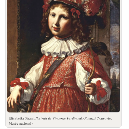
Elisabetta Sirani,
Portrait de Vincenzo Ferdinando Ranuzzi
(Varsovie,
Musée national)