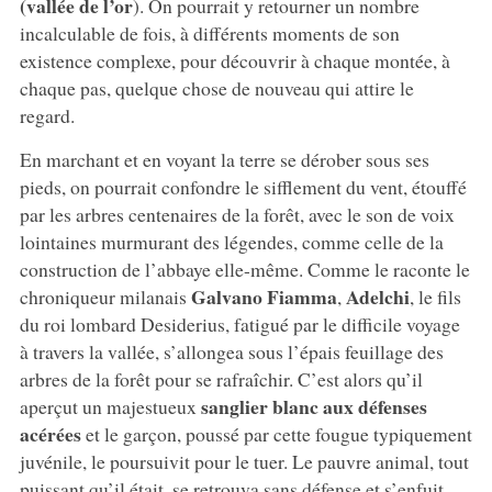
(vallée de l’or
). On pourrait y retourner un nombre
incalculable de fois, à différents moments de son
existence complexe, pour découvrir à chaque montée, à
chaque pas, quelque chose de nouveau qui attire le
regard.
En marchant et en voyant la terre se dérober sous ses
pieds, on pourrait confondre le sifflement du vent, étouffé
par les arbres centenaires de la forêt, avec le son de voix
lointaines murmurant des légendes, comme celle de la
construction de l’abbaye elle-même. Comme le raconte le
Galvano Fiamma
Adelchi
chroniqueur milanais
,
, le fils
du roi lombard Desiderius, fatigué par le difficile voyage
à travers la vallée, s’allongea sous l’épais feuillage des
arbres de la forêt pour se rafraîchir. C’est alors qu’il
sanglier blanc aux défenses
aperçut un majestueux
acérées
et le garçon, poussé par cette fougue typiquement
juvénile, le poursuivit pour le tuer. Le pauvre animal, tout
puissant qu’il était, se retrouva sans défense et s’enfuit,