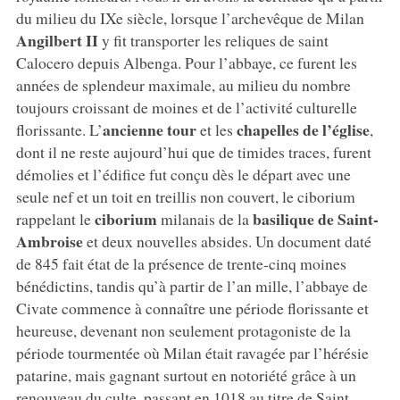
du milieu du IXe siècle, lorsque l’archevêque de Milan
Angilbert II
y fit transporter les reliques de saint
Calocero depuis Albenga. Pour l’abbaye, ce furent les
années de splendeur maximale, au milieu du nombre
toujours croissant de moines et de l’activité culturelle
ancienne tour
chapelles de l’église
florissante. L’
et les
,
dont il ne reste aujourd’hui que de timides traces, furent
démolies et l’édifice fut conçu dès le départ avec une
seule nef et un toit en treillis non couvert, le ciborium
ciborium
basilique de Saint-
rappelant le
milanais de la
Ambroise
et deux nouvelles absides. Un document daté
de 845 fait état de la présence de trente-cinq moines
bénédictins, tandis qu’à partir de l’an mille, l’abbaye de
Civate commence à connaître une période florissante et
heureuse, devenant non seulement protagoniste de la
période tourmentée où Milan était ravagée par l’hérésie
patarine, mais gagnant surtout en notoriété grâce à un
renouveau du culte, passant en 1018 au titre de Saint