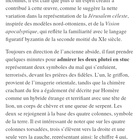
inconnus, il est clair que plus d’un esprit créatif a
contribué à cette œuvre, comme le suggère la nette
variation dans la représentation de la
Jérusalem céleste
,
inspirée des modèles nord-ottoniens, et de la
Vision
apocalyptique
, qui reflète la familiarité avec le langage
figuratif byzantin de la seconde moitié du XIe siècle.
Toujours en direction de l’ancienne abside, il faut prendre
admirer les deux plutei en stuc
quelques minutes pour
représentant deux symboles du mal qui s’enfuient,
terrorisés, devant les prières des fidèles. L’un, le griffon,
provient de l’imagerie orientale, tandis que la chimère
crachant du feu a également été décrite par Homère
comme un hybride étrange et terrifiant avec une tête de
lion, un corps de chèvre et une queue de serpent. Les
deux se rejoignent à la base des quatre colonnes, symbole
de la terre. Il est intéressant de noter que sur les quatre
colonnes torsadées, trois s’élèvent vers la droite et une
seule vers la gauche, représentant ainsi: le chiffre 4 qui,