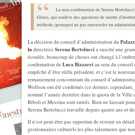
La non-confirmation de Serena Bertolucci 
Gênes, qui soulève des questions de mérite (l'institut
méthode (pourquoi ne pas renouveler un administrateu
Palaz
La décision du conseil d’administration du
la
Serena Bertolucci
directrice
a suscité une grand
écoulée, beaucoup de choses ont changé à l’ombre 
Luca Bizzarri
confirmation de
au sein du conseil 
empêché d’être réélu président, et c’est le nouvea
remaniement concomitant du conseil d’administrat
Wolfson ont été confirmés (ce dernier, cependant, 
nommé l’année dernière dans le quota de la Ville de
Riboli et Messina sont entrés. Rien ne laissait pour
Serena Bertolucci travaille depuis quatre ans et de
Il n’est peut-être pas opportun de revenir en détail 
gestionnaires culturels les plus talentueux que nou