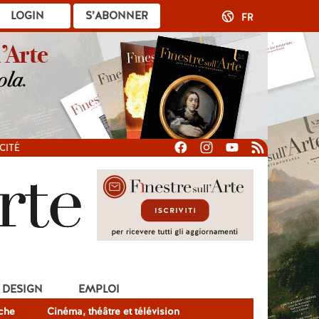
LOGIN
S’ABONNER
FR
CITÉ
DESIGN
EMPLOI
che
Cinéma, théâtre et télévision