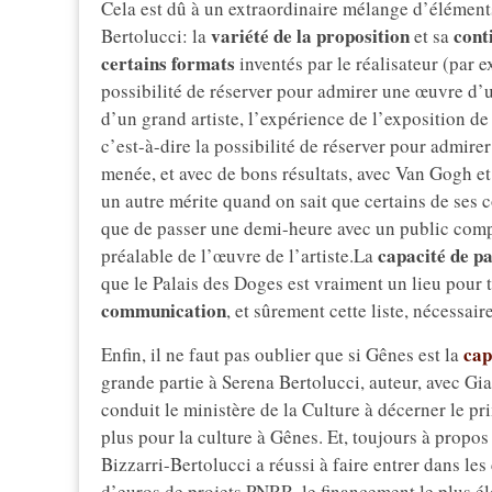
Cela est dû à un extraordinaire mélange d’éléments d
variété de la proposition
conti
Bertolucci: la
et sa
certains formats
inventés par le réalisateur (par 
possibilité de réserver pour admirer une œuvre d’u
d’un grand artiste, l’expérience de l’exposition de
c’est-à-dire la possibilité de réserver pour admire
menée, et avec de bons résultats, avec Van Gogh et 
un autre mérite quand on sait que certains de ses c
que de passer une demi-heure avec un public com
capacité de pa
préalable de l’œuvre de l’artiste.La
que le Palais des Doges est vraiment un lieu pour t
communication
, et sûrement cette liste, nécessai
cap
Enfin, il ne faut pas oublier que si Gênes est la
grande partie à Serena Bertolucci, auteur, avec G
conduit le ministère de la Culture à décerner le pri
plus pour la culture à Gênes. Et, toujours à propo
Bizzarri-Bertolucci a réussi à faire entrer dans le
d’euros de projets PNRR, le financement le plus éle