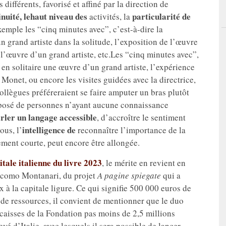
ifférents, favorisé et affiné par la direction de
nuité, le
haut niveau des
particularité de
activités, la
exemple les “cinq minutes avec”, c’est-à-dire la
n grand artiste dans la solitude, l’exposition de l’œuvre
 l’œuvre d’un grand artiste, etc.Les “cinq minutes avec”,
r en solitaire une œuvre d’un grand artiste, l’expérience
Monet, ou encore les visites guidées avec la directrice,
ollègues préféreraient se faire amputer un bras plutôt
posé de personnes n’ayant aucune connaissance
rler un langage accessible
, d’accroître le sentiment
intelligence de
ous, l’
reconnaître l’importance de la
rement courte, peut encore être allongée.
itale italienne du livre 2023
, le mérite en revient en
iacomo Montanari, du projet
A pagine spiegate
qui a
x à la capitale ligure. Ce qui signifie 500 000 euros de
s de ressources, il convient de mentionner que le duo
s caisses de la Fondation pas moins de 2,5 millions
vé d’Italie, avec lesquels il sera possible de lancer