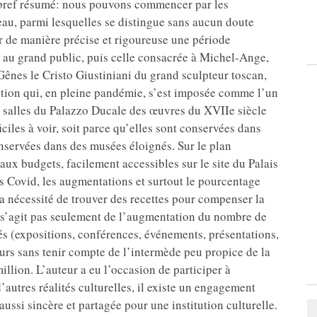
un bref résumé: nous pouvons commencer par les
eau, parmi lesquelles se distingue sans aucun doute
r de manière précise et rigoureuse une période
e au grand public, puis celle consacrée à Michel-Ange,
 Gênes le Cristo Giustiniani du grand sculpteur toscan,
ition qui, en pleine pandémie, s’est imposée comme l’un
es salles du Palazzo Ducale des œuvres du XVIIe siècle
ciles à voir, soit parce qu’elles sont conservées dans
onservées dans des musées éloignés. Sur le plan
 aux budgets, facilement accessibles sur le site du Palais
s Covid, les augmentations et surtout le pourcentage
a nécessité de trouver des recettes pour compenser la
e s’agit pas seulement de l’augmentation du nombre de
tés (expositions, conférences, événements, présentations,
urs sans tenir compte de l’intermède peu propice de la
llion. L’auteur a eu l’occasion de participer à
’autres réalités culturelles, il existe un engagement
 aussi sincère et partagée pour une institution culturelle.