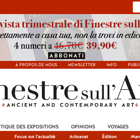
À PROPOS DE NOUS
NEWSLETTER
INFO
PUBLI
ITIQUE DES EXPOSITIONS
OPINIONS
VOYAGES
s
Focus sur l'actualité
Artisanat
Édition
Mar