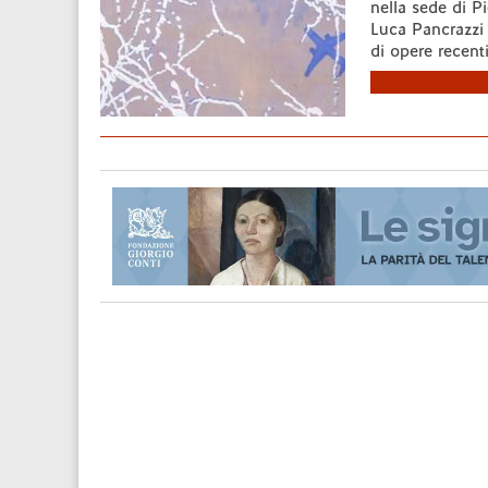
nella sede di P
Luca Pancrazzi n
di opere recen