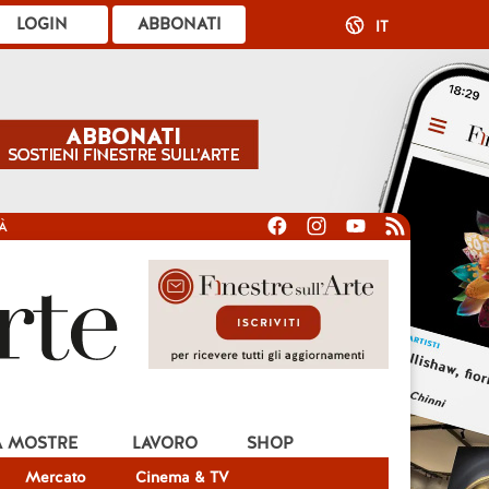
LOGIN
ABBONATI
IT
À
A MOSTRE
LAVORO
SHOP
Mercato
Cinema & TV