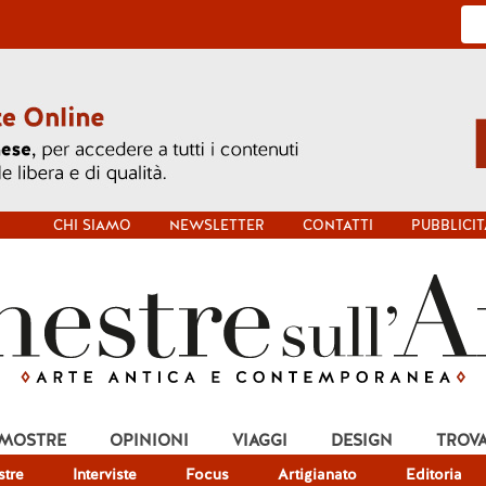
CHI SIAMO
NEWSLETTER
CONTATTI
PUBBLICIT
 MOSTRE
OPINIONI
VIAGGI
DESIGN
TROV
tre
Interviste
Focus
Artigianato
Editoria