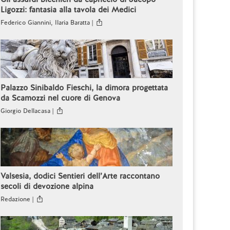
Ligozzi: fantasia alla tavola dei Medici
Federico Giannini, Ilaria Baratta |
Palazzo Sinibaldo Fieschi, la dimora progettata
da Scamozzi nel cuore di Genova
Giorgio Dellacasa |
Valsesia, dodici Sentieri dell’Arte raccontano
secoli di devozione alpina
Redazione |