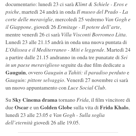
documentario: lunedì 23 ci sarà
Klimt & Schiele - Eros e
psiche
, martedì 24 andrà in onda
Il museo del Prado - La
corte delle meraviglie
, mercoledì 25 vedremo
Van Gogh e
il Giappone
, giovedì 26
Ermitage - Il potere dell’arte
,
mentre venerdì 26 ci sarà
Villa Visconti Borromeo Litta
.
Lunedì 23 alle 21.15 andrà in onda una nuova puntata di
L’Odissea e il Mediterraneo - Miti e leggende
. Martedì 24
a partire dalle 21.15 andranno in onda tre punatate di
Sei
in un paese meraviglioso
seguite da due film dedicate a
Gauguin
, ovvero
Gauguin a Tahiti: il paradiso perduto
e
Gauguin: pittore selvaggio
. Venerdì 27 novembre ci sarà
un nuovo appuntamento con
Luce Social Club
.
Sky Cinema drama
Su
tornano
Frida
, il film vincitore di
Oscar
Golden Globe
Frida Khalo
due
e un
sulla vita di
,
lunedì 23 alle 23.05 e
Van Gogh - Sulla soglia
dell’eternità
giovedì 26 alle 19.05.