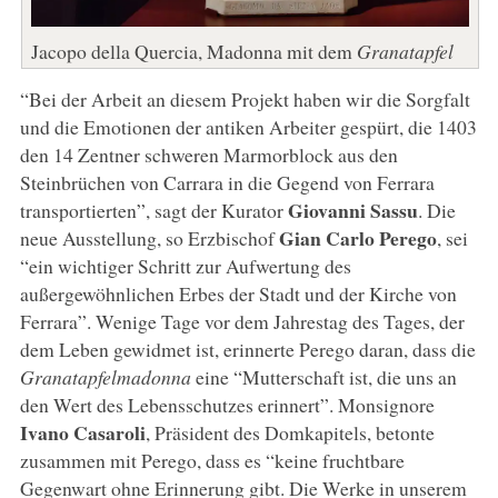
Jacopo della Quercia, Madonna mit dem
Granatapfel
“Bei der Arbeit an diesem Projekt haben wir die Sorgfalt
und die Emotionen der antiken Arbeiter gespürt, die 1403
den 14 Zentner schweren Marmorblock aus den
Steinbrüchen von Carrara in die Gegend von Ferrara
Giovanni Sassu
transportierten”, sagt der Kurator
. Die
Gian Carlo Perego
neue Ausstellung, so Erzbischof
, sei
“ein wichtiger Schritt zur Aufwertung des
außergewöhnlichen Erbes der Stadt und der Kirche von
Ferrara”. Wenige Tage vor dem Jahrestag des Tages, der
dem Leben gewidmet ist, erinnerte Perego daran, dass die
Granatapfelmadonna
eine “Mutterschaft ist, die uns an
den Wert des Lebensschutzes erinnert”. Monsignore
Ivano Casaroli
, Präsident des Domkapitels, betonte
zusammen mit Perego, dass es “keine fruchtbare
Gegenwart ohne Erinnerung gibt. Die Werke in unserem