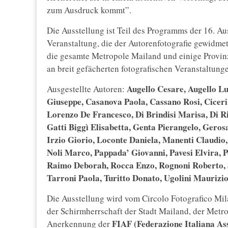
zum Ausdruck kommt”.
Die Ausstellung ist Teil des Programms der 16. Au
Veranstaltung, die der Autorenfotografie gewidme
die gesamte Metropole Mailand und einige Provi
an breit gefächerten fotografischen Veranstaltung
Augello Cesare, Augello Lu
Ausgestellte Autoren:
Giuseppe, Casanova Paola, Cassano Rosi, Ciceri
Lorenzo De Francesco, Di Brindisi Marisa, Di
Gatti Biggì Elisabetta, Genta Pierangelo, Gero
Irzio Giorio, Loconte Daniela, Manenti Claudio,
Noli Marco, Pappada’ Giovanni, Pavesi Elvira, P
Raimo Deborah, Rocca Enzo, Rognoni Roberto, Sc
Tarroni Paola, Turitto Donato, Ugolini Maurizio,
Die Ausstellung wird vom Circolo Fotografico Mil
der Schirmherrschaft der Stadt Mailand, der Metr
FIAF (Federazione Italiana Ass
Anerkennung der