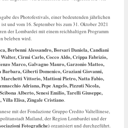
sgabe des Photofestivals, einer bedeutenden jährlichen
t ist und vom 16. September bis zum 31. Oktober 2021
nzen der Lombardei mit einem reichhaltigen Programm
en beleben wird.
ca, Berbenni Alessandro, Borsari Daniela, Candiani
 Walter, Cirmi Carlo, Cocco Aldo, Crippa Fabrizio,
 Rienzo Marco, Galvagno Mauro, Garzonio Matteo,
sa Barbara, Giberti Domenico, Graziani Giovanni,
 Marchetti Vittorio, Mattioni Pietro, Natta Fabio,
ennacchio Adriana, Pepe Angelo, Pizzuti Nicola,
ibona Alberto, Senesi Emilio, Tarelli Giuseppe,
 Villa Elisa, Zingale Cristiano
.
anese mit der Fondazione Gruppo Credito Valtellinese,
opolitanstadt Mailand, der Region Lombardei und der
ociazioni Fotografiche)
organisiert und durchgeführt.