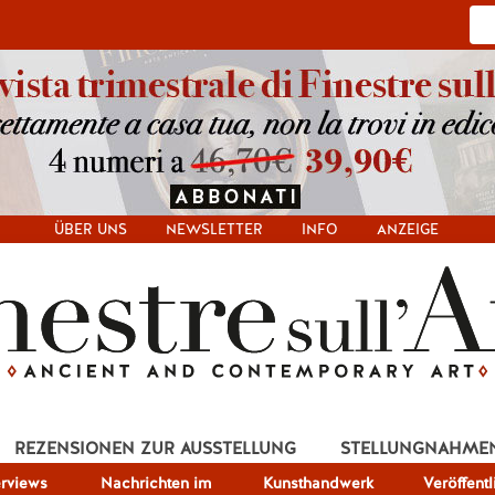
ÜBER UNS
NEWSLETTER
INFO
ANZEIGE
REZENSIONEN ZUR AUSSTELLUNG
STELLUNGNAHME
erviews
Nachrichten im
Kunsthandwerk
Veröffent