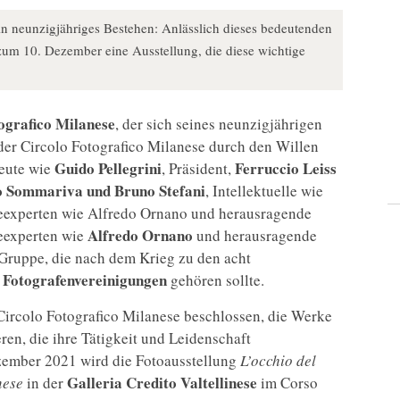
ein neunzigjähriges Bestehen: Anlässlich dieses bedeutenden
s zum 10. Dezember eine Ausstellung, die diese wichtige
ografico Milanese
, der sich seines neunzigjährigen
er Circolo Fotografico Milanese durch den Willen
Guido Pellegrini
Ferruccio Leiss
leute wie
, Präsident,
o Sommariva und Bruno Stefani
, Intellektuelle wie
ieexperten wie Alfredo Ornano und herausragende
Alfredo Ornano
eexperten wie
und herausragende
 Gruppe, die nach dem Krieg zu den acht
r Fotografenvereinigungen
gehören sollte.
Circolo Fotografico Milanese beschlossen, die Werke
eren, die ihre Tätigkeit und Leidenschaft
zember 2021 wird die Fotoausstellung
L’occhio del
Galleria Credito Valtellinese
nese
in der
im Corso