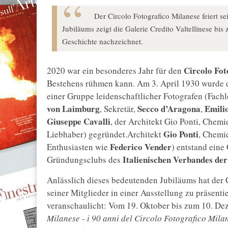
Der Circolo Fotografico Milanese feiert s
Jubiläums zeigt die Galerie Credito Valtellinese bi
Geschichte nachzeichnet.
Circolo Fot
2020 war ein besonderes Jahr für den
Bestehens rühmen kann. Am 3. April 1930 wurde d
einer Gruppe leidenschaftlicher Fotografen (Fach
von Laimburg
Secco d’Aragona
Emili
, Sekretär,
,
Giuseppe Cavalli
, der Architekt Gio Ponti, Chem
Gio Ponti
Liebhaber) gegründet.Architekt
, Chemi
Federico Vender
Enthusiasten wie
) entstand eine
Italienischen Verbandes de
Gründungsclubs des
Anlässlich dieses bedeutenden Jubiläums hat der 
seiner Mitglieder in einer Ausstellung zu präsenti
veranschaulicht: Vom 19. Oktober bis zum 10. De
Milanese - i 90 anni del Circolo Fotografico Mila