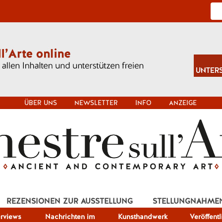
ÜBER UNS
NEWSLETTER
INFO
ANZEIGE
REZENSIONEN ZUR AUSSTELLUNG
STELLUNGNAHME
erviews
Nachrichten im
Kunsthandwerk
Veröffent