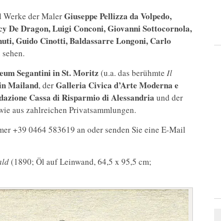
Giuseppe Pellizza da Volpedo,
nd Werke der Maler
cy De Dragon, Luigi Conconi, Giovanni Sottocornola,
ti, Guido Cinotti, Baldassarre Longoni, Carlo
 sehen.
um Segantini in St. Moritz
(u.a. das berühmte
Il
in Mailand
Galleria Civica d’Arte Moderna e
, der
azione Cassa di Risparmio di Alessandria
und der
owie aus zahlreichen Privatsammlungen.
mmer +39 0464 583619 an oder senden Sie eine E-Mail
ald
(1890; Öl auf Leinwand, 64,5 x 95,5 cm;