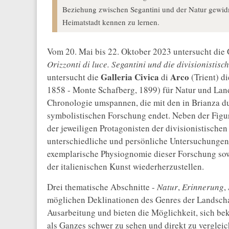
Beziehung zwischen Segantini und der Natur gewidm
Heimatstadt kennen zu lernen.
Vom 20. Mai bis 22. Oktober 2023 untersucht die G
Orizzonti di luce. Segantini und die divisionisti
Galleria Civica
Arco
untersucht die
di
(Trient) d
1858 - Monte Schafberg, 1899) für Natur und Lands
Chronologie umspannen, die mit den in Brianza d
symbolistischen Forschung endet. Neben der Figur
der jeweiligen Protagonisten der divisionistische
unterschiedliche und persönliche Untersuchungen
exemplarische Physiognomie dieser Forschung so
der italienischen Kunst wiederherzustellen.
Drei thematische Abschnitte -
Natur
,
Erinnerung
,
möglichen Deklinationen des Genres der Landschaf
Ausarbeitung und bieten die Möglichkeit, sich b
als Ganzes schwer zu sehen und direkt zu vergleic