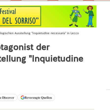
Fokus
ologischen Ausstellung "Inquietudine necessaria" in Lecco
tagonist der
ellung "Inquietudine
le
Discover
Bevorzugte Quellen