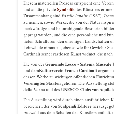
Diesem materiellen Prozess entspricht eine Vereinf
Symbolik
und an die private
des Künstlers erinner
Zusammenhang sind
Fossile lunaire
(1967),
Trame
zu nennen, sowie Werke, die von der Natur inspir
merkwürdige und beunruhigende Bestiarien bilden,
geprägt wurden, und die eine persönliche und küns
tiefen Schraffuren, den unruhigen Landschaften u
Leinwände nimmt zu, ebenso wie ihr Gewicht: Sie
Cardinali seiner rastlosen Kunst widmet, die nach
Gemeinde Lecco - Sistema Museale 
Die von der
Kulturverein Franco Cardinali
und dem
organisie
dessen Werke zu wichtigen öffentlichen Einrich
Vereinigten Staaten
gehören. Die Ausstellung ste
della Verna
UNESCO-Clubs von Aquilei
und des
Die Ausstellung wird durch einen ausführlichen Ka
Scalpendi Editore
bereichert, der von
herausgegeb
Auswahl aus dem Schaffen des Künstlers enthält, 