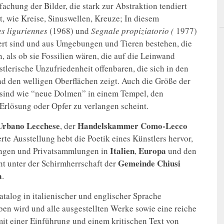
achung der Bilder, die stark zur Abstraktion tendiert
t, wie Kreise, Sinuswellen, Kreuze; In diesem
s liguriennes
(1968) und
Segnale propiziatorio (
1977)
iert sind und aus Umgebungen und Tieren bestehen, die
 als ob sie Fossilien wären, die auf die Leinwand
tlerische Unzufriedenheit offenbaren, die sich in den
nd den welligen Oberflächen zeigt. Auch die Größe der
 sind wie “neue Dolmen” in einem Tempel, den
 Erlösung oder Opfer zu verlangen scheint.
Urbano Lecchese
Handelskammer Como-Lecco
, der
rte Ausstellung hebt die Poetik eines Künstlers hervor,
Italien
Europa
tungen und Privatsammlungen in
,
und den
Gemeinde Chiusi
ht unter der Schirmherrschaft der
a
.
talog in italienischer und englischer Sprache
en wird und alle ausgestellten Werke sowie eine reiche
mit einer Einführung und einem kritischen Text von