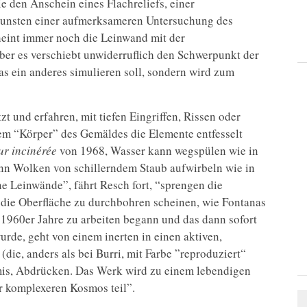
ie den Anschein eines Flachreliefs, einer
zugunsten einer aufmerksameren Untersuchung des
eint immer noch die Leinwand mit der
aber es verschiebt unwiderruflich den Schwerpunkt der
das ein anderes simulieren soll, sondern wird zum
 und erfahren, mit tiefen Eingriffen, Rissen oder
dem “Körper” des Gemäldes die Elemente entfesselt
ur incinérée
von 1968, Wasser kann wegspülen wie in
nn Wolken von schillerndem Staub aufwirbeln wie in
e Leinwände”, fährt Resch fort, “sprengen die
 die Oberfläche zu durchbohren scheinen, wie Fontanas
r 1960er Jahre zu arbeiten begann und das dann sofort
de, geht von einem inerten in einen aktiven,
die, anders als bei Burri, mit Farbe ”reproduziert“
is, Abdrücken. Das Werk wird zu einem lebendigen
 komplexeren Kosmos teil”.