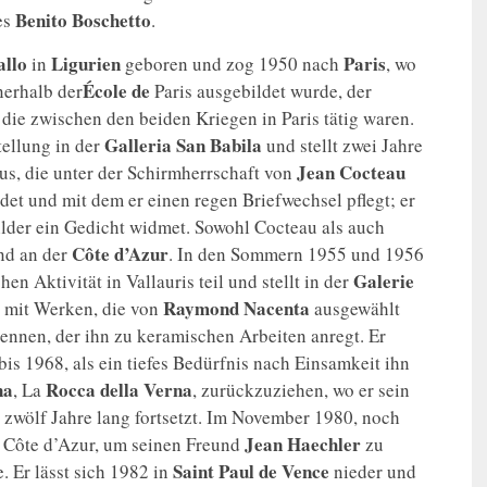
Benito Boschetto
es
.
allo
Ligurien
Paris
in
geboren und zog 1950 nach
, wo
École de
erhalb der
Paris ausgebildet wurde, der
die zwischen den beiden Kriegen in Paris tätig waren.
Galleria San Babila
tellung in der
und stellt zwei Jahre
Jean Cocteau
us, die unter der Schirmherrschaft von
det und mit dem er einen regen Briefwechsel pflegt; er
lder ein Gedicht widmet. Sowohl Cocteau als auch
Côte d’Azur
und an der
. In den Sommern 1955 und 1956
Galerie
n Aktivität in Vallauris teil und stellt in der
Raymond Nacenta
, mit Werken, die von
ausgewählt
ennen, der ihn zu keramischen Arbeiten anregt. Er
bis 1968, als ein tiefes Bedürfnis nach Einsamkeit ihn
na
Rocca della Verna
, La
, zurückzuziehen, wo er sein
 zwölf Jahre lang fortsetzt. Im November 1980, noch
Jean Haechler
e Côte d’Azur, um seinen Freund
zu
Saint Paul de Vence
. Er lässt sich 1982 in
nieder und