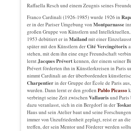
Raffaella Resch und einem Zeugnis seines Freund
Rap
Franco Cardinali (1926-1985) wurde 1926 in
Montparnasse
er in der Pariser Umgebung von
inn
großen Gruppe von Künstlern und Intellektuellen, 
Mailand
1953 debütiert er in
mit einer Einzelauss
Cité Vercingétorix
später mit den Künstlern der
a
stehen, mit dem ihn eine enge Freundschaft verbin
Jacques Prévert
lernt
kennen, der einem seiner Bi
Prévert förderten ihn in Künstlerkreisen in Paris 
nimmt Cardinali an der überbordenden künstlerische
Charpentier
in der Gruppe der École de Paris aus
Pablo Picasso
wurden. Dann lernt er den großen
k
Vallauris
verbringt seine Zeit zwischen
und Paris 
Toska
dazu veranlasst, sich in ein Bergdorf in der
Haus und sein Atelier baut und seine Forschungen
immer von Unzufriedenheit geplagt, reist er an di
treffen, der sein Mentor und Förderer werden sollte