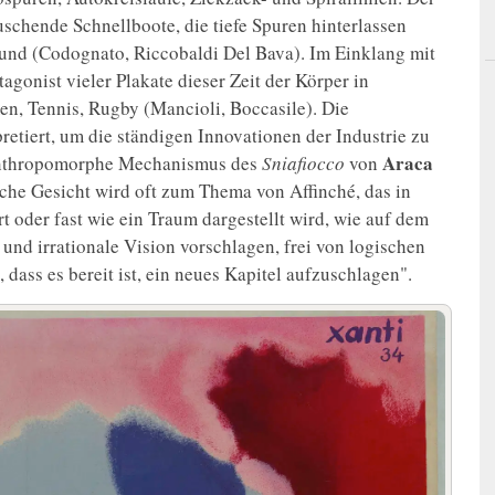
schende Schnellboote, die tiefe Spuren hinterlassen
rund (Codognato, Riccobaldi Del Bava). Im Einklang mit
agonist vieler Plakate dieser Zeit der Körper in
, Tennis, Rugby (Mancioli, Boccasile). Die
etiert, um die ständigen Innovationen der Industrie zu
Araca
nthropomorphe Mechanismus des
Sniafiocco
von
iche Gesicht wird oft zum Thema von Affinché, das in
rt oder fast wie ein Traum dargestellt wird, wie auf dem
 und irrationale Vision vorschlagen, frei von logischen
 dass es bereit ist, ein neues Kapitel aufzuschlagen".