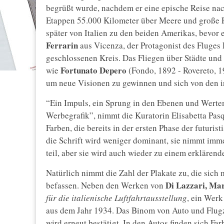
begrüßt wurde, nachdem er eine epische Reise nach 
Etappen 55.000 Kilometer über Meere und große Fl
später von Italien zu den beiden Amerikas, bevor 
Ferrarin
aus Vicenza, der Protagonist des Fluges
geschlossenen Kreis. Das Fliegen über Städte und 
Fortunato
Depero
wie
(Fondo, 1892 - Rovereto, 1
um neue Visionen zu gewinnen und sich von den i
“Ein Impuls, ein Sprung in den Ebenen und Werten,
Werbegrafik”, nimmt die Kuratorin Elisabetta Pas
Farben, die bereits in der ersten Phase der futuris
die Schrift wird weniger dominant, sie nimmt imm
teil, aber sie wird auch wieder zu einem erklärende
Natürlich nimmt die Zahl der Plakate zu, die sic
Di
Lazzari,
Mar
befassen. Neben den Werken von
für die italienische Luftfahrtausstellung
, ein Werk
aus dem Jahr 1934. Das Binom von Auto und Flu
wird erneut bestätigt. In den Autos finden sich Fa