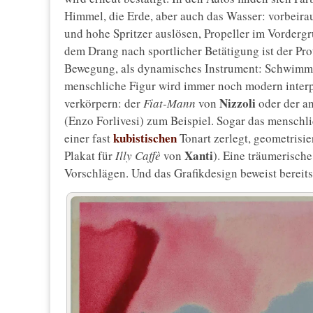
Himmel, die Erde, aber auch das Wasser: vorbeirau
und hohe Spritzer auslösen, Propeller im Vorderg
dem Drang nach sportlicher Betätigung ist der Prot
Bewegung, als dynamisches Instrument: Schwimmen
menschliche Figur wird immer noch modern interpr
Nizzoli
verkörpern: der
Fiat-Mann
von
oder der a
(Enzo Forlivesi) zum Beispiel. Sogar das menschl
kubistischen
einer fast
Tonart zerlegt, geometrisie
Xanti
Plakat für
Illy
Caffè
von
). Eine träumerische
Vorschlägen. Und das Grafikdesign beweist bereits,