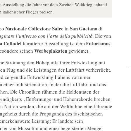
e Ausstellung die Jahre vor dem Zweiten Weltkrieg anhand
 italienischer Flieger preisen.
eo
Nazionale
Collezione
Salce
San
Gaetano
in
di
ginare l’universo con l’arte della pubblicità.
Die von
a
Collodel
Futurismus
kuratierte Ausstellung ist dem
Werbeplakaten
besondere seinen
gewidmet.
che Strömung den Höhepunkt ihrer Entwicklung mit
den Flug und die Leistungen der Luftfahrt verherrlicht.
nd zeigen die Entwicklung Italiens von einer
einer Industrienation, in der die Luftfahrt und das
hen. Die Chroniken rühmen die Heldentaten der
chwindigkeits-, Entfernungs- und Höhenrekorde brechen
n Nation werden, die auf der Weltbühne eine führende
 angeheizt durch die Propaganda des faschistischen
emerkenswerte Leistung: Er landete sein
o er von Mussolini und einer begeisterten Menge