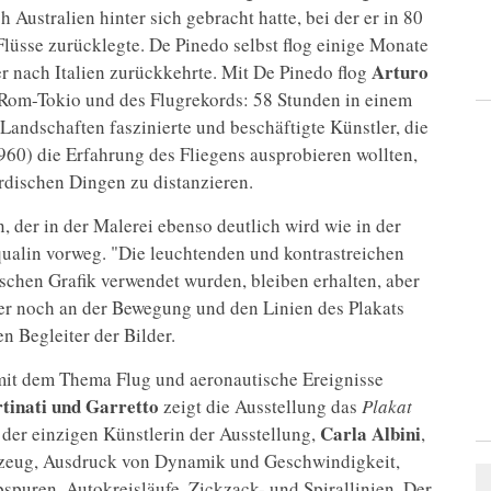
Australien hinter sich gebracht hatte, bei der er in 80
üsse zurücklegte. De Pinedo selbst flog einige Monate
Arturo
er nach Italien zurückkehrte. Mit De Pinedo flog
 Rom-Tokio und des Flugrekords: 58 Stunden in einem
Landschaften faszinierte und beschäftigte Künstler, die
960) die Erfahrung des Fliegens ausprobieren wollten,
rdischen Dingen zu distanzieren.
 der in der Malerei ebenso deutlich wird wie in der
qualin vorweg. "Die leuchtenden und kontrastreichen
tischen Grafik verwendet wurden, bleiben erhalten, aber
er noch an der Bewegung und den Linien des Plakats
n Begleiter der Bilder.
h mit dem Thema Flug und aeronautische Ereignisse
tinati und
Garretto
zeigt die Ausstellung das
Plakat
Carla
Albini
 der einzigen Künstlerin der Ausstellung,
,
gzeug, Ausdruck von Dynamik und Geschwindigkeit,
rbspuren, Autokreisläufe, Zickzack- und Spirallinien. Der