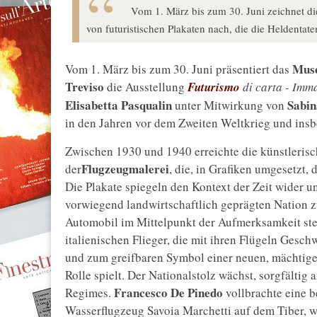
Vom 1. März bis zum 30. Juni zeichnet di
von futuristischen Plakaten nach, die die Heldentaten
Mus
Vom 1. März bis zum 30. Juni präsentiert das
Treviso
die Ausstellung
Futurismo
di carta - Imma
Elisabetta
Pasqualin
Sabin
unter Mitwirkung von
in den Jahren vor dem Zweiten Weltkrieg und ins
Zwischen 1930 und 1940 erreichte die künstleris
Flugzeugmalerei
der
, die, in Grafiken umgesetzt, 
Die Plakate spiegeln den Kontext der Zeit wider u
vorwiegend landwirtschaftlich geprägten Nation zu 
Automobil im Mittelpunkt der Aufmerksamkeit ste
italienischen Flieger, die mit ihren Flügeln Ges
und zum greifbaren Symbol einer neuen, mächtige
Rolle spielt. Der Nationalstolz wächst, sorgfältig
Francesco
De
Pinedo
Regimes.
vollbrachte eine b
Wasserflugzeug Savoia Marchetti auf dem Tiber, w