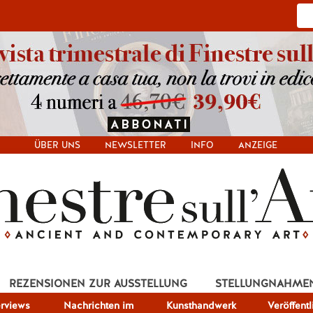
ÜBER UNS
NEWSLETTER
INFO
ANZEIGE
REZENSIONEN ZUR AUSSTELLUNG
STELLUNGNAHME
erviews
Nachrichten im
Kunsthandwerk
Veröffent