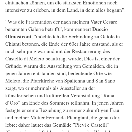
eintauchen können, um die stärksten Emotionen noch
intensiver zu erleben, in dem Land, in dem alles begann”.
“Was die Präsentation der nach meinem Vater Cesare
Duccio
benannten Galerie betrifft”, kommentiert
Olmastroni
, “möchte ich die Verbindung zu Gaiole in
Chianti betonen, die Ende der 60er Jahre entstand, als er
noch sehr jung war und mit der Restaurierung des
Castello di Meleto beauftragt wurde; Dies ist einer der
Gründe, warum die Ausstellung von Gemälden, die in
jenen Jahren entstanden sind, bedeutende Orte wie
Meleto, die Pfarrkirche von Spaltenna und San Sano
zeigt, wo er mehrmals als Aussteller an der
künstlerischen und kulturellen Veranstaltung ”Rana
d’Oro“ am Ende des Sommers teilnahm. In jenen Jahren
festigte er seine Beziehung zu seiner zukünftigen Frau
und meiner Mutter Fernanda Pianigiani, die genau dort
lebte; daher lautet das Gemälde ”Pievi e Castelli“
(Gemeinden und Schlösser), das er an der Wand des