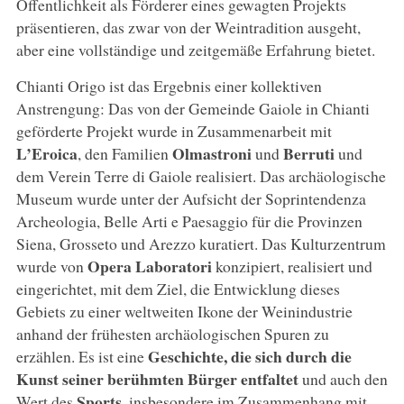
Öffentlichkeit als Förderer eines gewagten Projekts
präsentieren, das zwar von der Weintradition ausgeht,
aber eine vollständige und zeitgemäße Erfahrung bietet.
Chianti Origo ist das Ergebnis einer kollektiven
Anstrengung: Das von der Gemeinde Gaiole in Chianti
geförderte Projekt wurde in Zusammenarbeit mit
L’Eroica
Olmastroni
Berruti
, den Familien
und
und
dem Verein Terre di Gaiole realisiert. Das archäologische
Museum wurde unter der Aufsicht der Soprintendenza
Archeologia, Belle Arti e Paesaggio für die Provinzen
Siena, Grosseto und Arezzo kuratiert. Das Kulturzentrum
Opera Laboratori
wurde von
konzipiert, realisiert und
eingerichtet, mit dem Ziel, die Entwicklung dieses
Gebiets zu einer weltweiten Ikone der Weinindustrie
anhand der frühesten archäologischen Spuren zu
Geschichte, die sich durch die
erzählen. Es ist eine
Kunst seiner berühmten Bürger entfaltet
und auch den
Sports
Wert des
, insbesondere im Zusammenhang mit