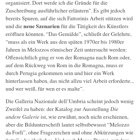
organisiert. Dort werde ich die Gründe für die
Zuschreibung ausführlicher erläutern". Es gibt jedoch
bereits Spuren, auf die sich Fattorinis Arbeit stützen wird
neue Szenarien
und die
für die Tätigkeit des Künstlers
eröffnen könnten. “Das Gemälde”, schließt der Gelehrte,
“muss als ein Werk aus den späten 1970er bis 1980er
Jahren in Melozzos römischer Zeit untersucht werden:
Offensichtlich ging er von der Romagna nach Rom oder,
auf dem Rückweg von Rom in die Romagna, muss er
durch Perugia gekommen sein und hier ein Werk
hinterlassen haben, das nicht allzu viel Arbeit erforderte...
und wer weiß, für wen er es malte”.
Die Galleria Nazionale dell’Umbria scheint jedoch wenig
Zweifel zu haben: der Katalog zur Ausstellung
Die
andere Galerie
ist, wie erwähnt, noch nicht erschienen,
aber die Bildunterschrift lautet selbstbewusst “Melozzo
da Forlì”, ohne Fragezeichen und ohne Abkürzungen wie
“attr.” oder ähnliches. Und auch Marco Pierini, mit dem