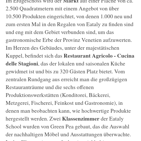
Markt
Im Erdgeschoss wird der
auf einer Fläche von ca.
2.500 Quadratmetern mit einem Angebot von über
10.500 Produkten eingerichtet, von denen 1.000 neu und
zum ersten Mal in den Regalen von Eataly zu finden sind
und eng mit dem Gebiet verbunden sind, um das
gastronomische Erbe der Provinz Venetien aufzuwerten.
Im Herzen des Gebäudes, unter der majestätischen
Restaurant Agricolo - Cucina
Kuppel, befindet sich das
delle Stagioni
, das der lokalen und saisonalen Küche
gewidmet ist und bis zu 320 Gästen Platz bietet. Vom
zentralen Rundgang aus erreicht man die großzügigen
Restauranträume und die sechs offenen
Produktionswerkstätten (Konditorei, Bäckerei,
Metzgerei, Fischerei, Feinkost und Gastronomie), in
denen man beobachten kann, wie hochwertige Produkte
Klassenzimmer
hergestellt werden. Zwei
der Eataly
School wurden von Green Pea gebaut, das die Auswahl
der nachhaltigen Möbel und Ausstattungen überwachte.