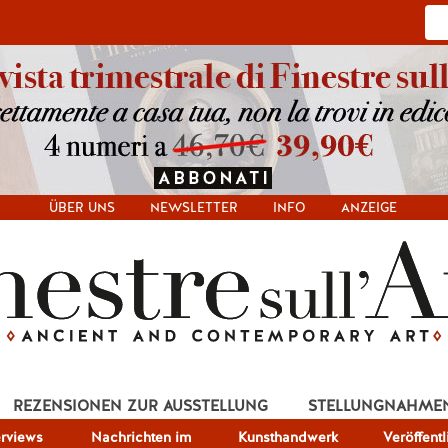
ÜBER UNS
NEWSLETTER
INFO
ANZEIGE
REZENSIONEN ZUR AUSSTELLUNG
STELLUNGNAHME
erviews
Nachrichten im
Kunsthandwerk
Veröffent