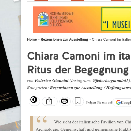
Home
Rezensionen zur Ausstellung
Chiara Camoni im italie
Chiara Camoni im ital
Ritus der Begegnung 
von
Federico Giannini
(Instagram:
@federicogiannini1
)
Kategorien:
Rezensionen zur Ausstellung
/
Haftungsauss
Goog
Folgen Sie uns auf
Wie sieht der italienische Pavillon von 
Archäologie, Gemeinschaft und gemeinsame Praktike