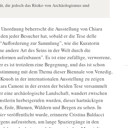
tät, die jedoch das Risiko von Archäologismus und
n Unordnung beherrscht die Ausstellung von Chiara
 den jeder Besucher hat, sobald er die Tese delle
e “Aufforderung zur Sammlung”, wie die Kuratorin
ne andere Art des Seins in der Welt durch die
ormen aufzubauen”. Es ist eine zufällige, verworrene,
r es ist trotzdem eine Begegnung, und das ist schon
instimmung mit dem Thema dieser Biennale von Venedig,
o Kouoh in der internationalen Ausstellung zu zeigen
hiara Camoni in der ersten der beiden Tese versammelt
her eine archäologische Landschaft, wandert zwischen
nstlerin herbeigerufen wurden, dieser hartnäckigen
men, Erde, Blumen, Wäldern und Bergen zu sehen. In
ier
veröffentlicht wurde, erinnerte Cristina Baldacci
rgens aufzustehen, um lange Spaziergänge in den