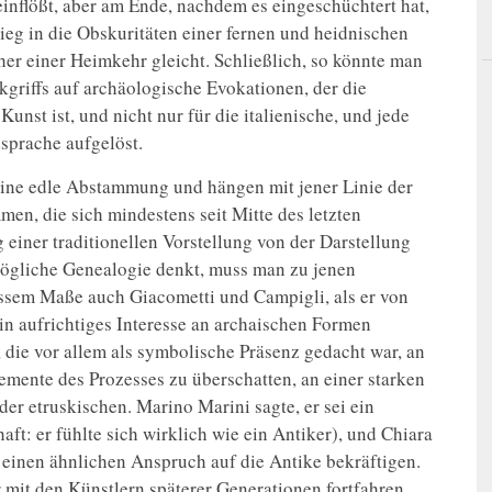
einflößt, aber am Ende, nachdem es eingeschüchtert hat,
ieg in die Obskuritäten einer fernen und heidnischen
 eher einer Heimkehr gleicht. Schließlich, so könnte man
griffs auf archäologische Evokationen, der die
Kunst ist, und nicht nur für die italienische, und jede
sprache aufgelöst.
ine edle Abstammung und hängen mit jener Linie der
en, die sich mindestens seit Mitte des letzten
einer traditionellen Vorstellung von der Darstellung
gliche Genealogie denkt, muss man zu jenen
issem Maße auch Giacometti und Campigli, als er von
ein aufrichtiges Interesse an archaischen Formen
 die vor allem als symbolische Präsenz gedacht war, an
lemente des Prozesses zu überschatten, an einer starken
er etruskischen. Marino Marini sagte, er sei ein
aft: er fühlte sich wirklich wie ein Antiker), und Chiara
 einen ähnlichen Anspruch auf die Antike bekräftigen.
 mit den Künstlern späterer Generationen fortfahren,