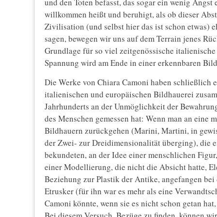
und den Toten befasst, das sogar ein wenig Angst 
willkommen heißt und beruhigt, als ob dieser Abst
Zivilisation (und selbst hier das ist schon etwas)
sagen, bewegen wir uns auf dem Terrain jenes Rück
Grundlage für so viel zeitgenössische italienische 
Spannung wird am Ende in einer erkennbaren Bild
Die Werke von Chiara Camoni haben schließlich e
italienischen und europäischen Bildhauerei zusamm
Jahrhunderts an der Unmöglichkeit der Bewahrung 
des Menschen gemessen hat: Wenn man an eine mö
Bildhauern zurückgehen (Marini, Martini, in gew
der Zwei- zur Dreidimensionalität überging), die 
bekundeten, an der Idee einer menschlichen Figur,
einer Modellierung, die nicht die Absicht hatte, E
Beziehung zur Plastik der Antike, angefangen bei d
Etrusker (für ihn war es mehr als eine Verwandtsch
Camoni könnte, wenn sie es nicht schon getan hat,
Bei diesem Versuch, Bezüge zu finden, können wir