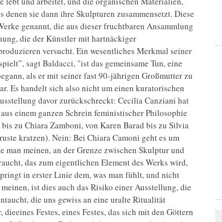
lebt und arbeitet, und die organischen Materialien,
aus denen sie dann ihre Skulpturen zusammensetzt. Diese
 Werke genannt, die aus dieser fruchtbaren Ansammlung
ung, die der Künstler mit hartnäckiger
produzieren versucht. Ein wesentliches Merkmal seiner
spielt”, sagt Baldacci, "ist das gemeinsame Tun, eine
egann, als er mit seiner fast 90-jährigen Großmutter zu
ar. Es handelt sich also nicht um einen kuratorischen
 Ausstellung davor zurückschreckt: Cecilia Canziani hat
s aus einem ganzen Schrein feministischer Philosophie
bis zu Chiara Zamboni, von Karen Barad bis zu Silvia
ruste kratzen). Nein: Bei Chiara Camoni geht es um
önnte man meinen, an der Grenze zwischen Skulptur und
braucht, das zum eigentlichen Element des Werks wird,
pringt in erster Linie dem, was man fühlt, und nicht
meinen, ist dies auch das Risiko einer Ausstellung, die
taucht, die uns gewiss an eine uralte Ritualität
, dieeines Festes, eines Festes, das sich mit den Göttern