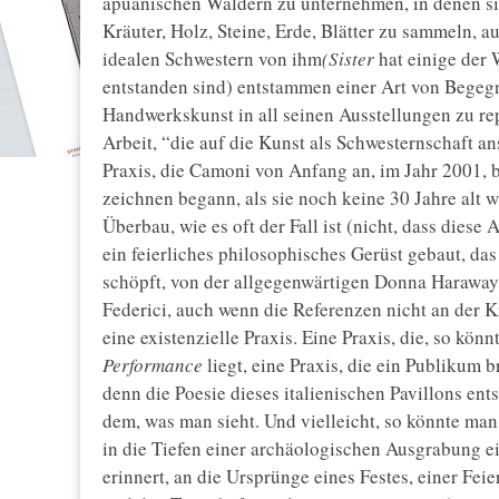
apuanischen Wäldern zu unternehmen, in denen sie 
Kräuter, Holz, Steine, Erde, Blätter zu sammeln, 
idealen Schwestern von ihm
(Sister
hat einige der
entstanden sind) entstammen einer Art von Begegn
Handwerkskunst in all seinen Ausstellungen zu re
Arbeit, “die auf die Kunst als Schwesternschaft an
Praxis, die Camoni von Anfang an, im Jahr 2001, b
zeichnen begann, als sie noch keine 30 Jahre alt w
Überbau, wie es oft der Fall ist (nicht, dass diese
ein feierliches philosophisches Gerüst gebaut, da
schöpft, von der allgegenwärtigen Donna Haraway 
Federici, auch wenn die Referenzen nicht an der K
eine existenzielle Praxis. Eine Praxis, die, so k
Performance
liegt, eine Praxis, die ein Publikum 
denn die Poesie dieses italienischen Pavillons ents
dem, was man sieht. Und vielleicht, so könnte man 
in die Tiefen einer archäologischen Ausgrabung ein
erinnert, an die Ursprünge eines Festes, einer Feier