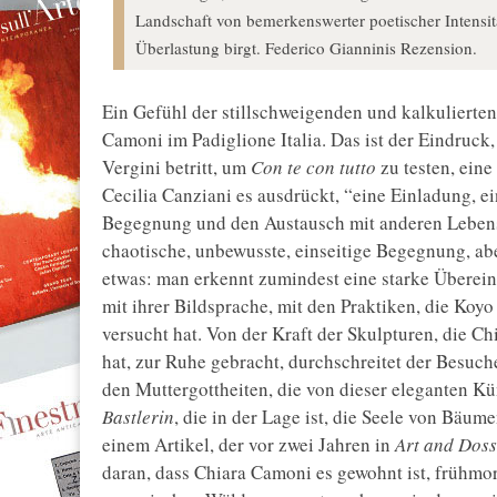
Landschaft von bemerkenswerter poetischer Intensi
Überlastung birgt. Federico Gianninis Rezension.
Ein Gefühl der stillschweigenden und kalkulierte
Camoni im Padiglione Italia. Das ist der Eindruck,
Vergini betritt, um
Con te con tutto
zu testen, ein
Cecilia Canziani es ausdrückt, “eine Einladung, ei
Begegnung und den Austausch mit anderen Lebensf
chaotische, unbewusste, einseitige Begegnung, abe
etwas: man erkennt zumindest eine starke Übere
mit ihrer Bildsprache, mit den Praktiken, die Koy
versucht hat. Von der Kraft der Skulpturen, die C
hat, zur Ruhe gebracht, durchschreitet der Besuc
den Muttergottheiten, die von dieser eleganten Kü
Bastlerin
, die in der Lage ist, die Seele von Bäu
einem Artikel, der vor zwei Jahren in
Art and Doss
daran, dass Chiara Camoni es gewohnt ist, frühmo