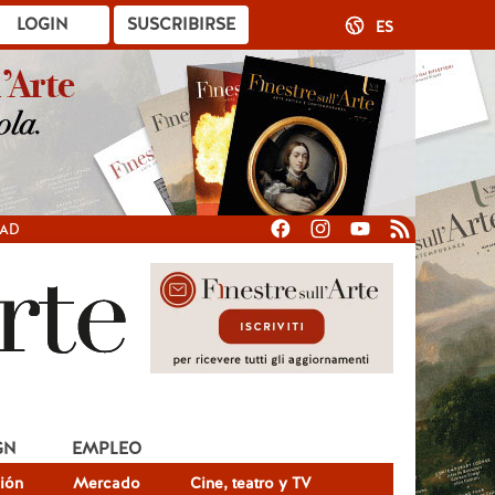
LOGIN
SUSCRIBIRSE
ES
DAD
GN
EMPLEO
ión
Mercado
Cine, teatro y TV