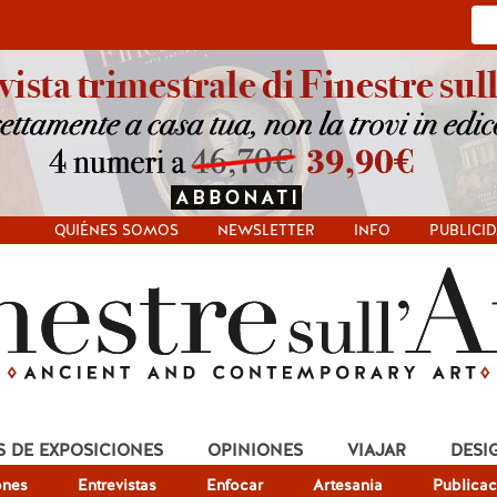
QUIÉNES SOMOS
NEWSLETTER
INFO
PUBLICI
S DE EXPOSICIONES
OPINIONES
VIAJAR
DESI
ones
Entrevistas
Enfocar
Artesania
Publicac