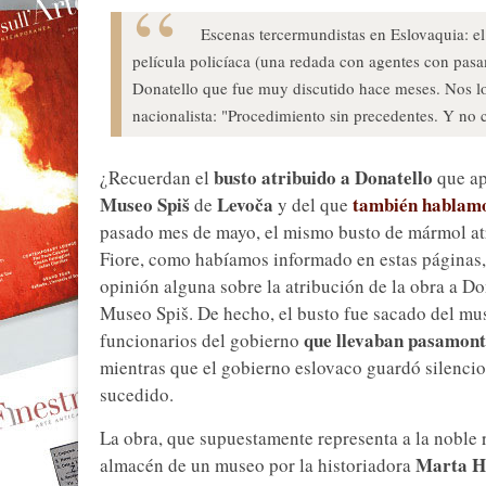
Escenas tercermundistas en Eslovaquia: el
película policíaca (una redada con agentes con pasa
Donatello que fue muy discutido hace meses. Nos lo
nacionalista: "Procedimiento sin precedentes. Y no 
busto atribuido a Donatello
¿Recuerdan el
que ap
Museo Spiš
Levoča
también hablamo
de
y del que
pasado mes de mayo, el mismo busto de mármol atri
Fiore, como habíamos informado en estas páginas
opinión alguna sobre la atribución de la obra a Do
Museo Spiš. De hecho, el busto fue sacado del mu
que llevaban pasamon
funcionarios del gobierno
mientras que el gobierno eslovaco guardó silencio 
sucedido.
La obra, que supuestamente representa a la noble 
Marta H
almacén de un museo por la historiadora