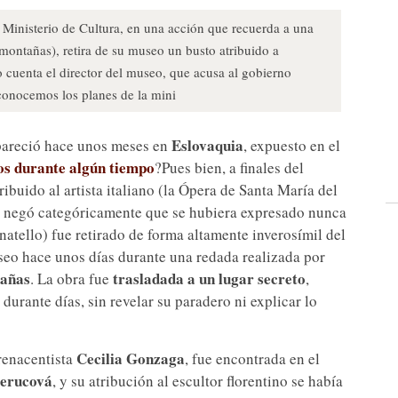
 Ministerio de Cultura, en una acción que recuerda a una
montañas), retira de su museo un busto atribuido a
 cuenta el director del museo, que acusa al gobierno
conocemos los planes de la mini
Eslovaquia
areció hace unos meses en
, expuesto en el
s durante algún tiempo
?Pues bien, a finales del
buido al artista italiano (la Ópera de Santa María del
, negó categóricamente que se hubiera expresado nunca
natello) fue retirado de forma altamente inverosímil del
seo hace unos días durante una redada realizada por
tañas
trasladada a un lugar secreto
. La obra fue
,
durante días, sin revelar su paradero ni explicar lo
Cecilia Gonzaga
renacentista
, fue encontrada en el
erucová
, y su atribución al escultor florentino se había