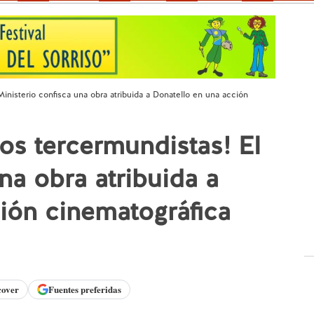
Ministerio confisca una obra atribuida a Donatello en una acción
os tercermundistas! El
na obra atribuida a
ión cinematográfica
cover
Fuentes preferidas