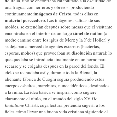
de
Italia, uno se encontraba catapultado a la oscuridad de
una fragua, con herreros y obreros, produciendo
imágenes de Cristo
continuamente
, todas ellas en
material perecedero
. Las imágenes, salidas de sus
moldes, se extendían después sobre mesas que el visitante
túnel de nailon
encontraba en el interior de un largo
(a
medio camino entre los iglús de Merz y la
Y
de Höller) y
se dejaban a merced de agentes externos (bacterias,
disolución
esporas, mohos) que provocaban su
natural: lo
que quedaba se introducía finalmente en un horno para
secarse y se colgaba después en la pared del fondo. El
ciclo se reanudaba así y, durante toda la Bienal, la
alienante fábrica de Cuoghi seguía produciendo estos
cuerpos esbeltos, marchitos, nunca idénticos, destinados
a la ruina. La idea básica se inspira, como sugiere
claramente el título, en el tratado del siglo XV
De
Imitatione
Christi, cuya lectura pretendía sugerir a los
fieles cómo llevar una buena vida cristiana siguiendo el