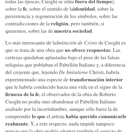
fuera del tiempo
todas las épocas, Cuoghi se sitúa
),
fe
identidad
sobre la
, sobre el sentido de la
, sobre la
persistencia y regeneración de los símbolos, sobre las
religión
contradicciones de la
, pero también, si
nuestra sociedad
queremos, sobre las de
.
Lo más interesante de la
Imitación de Cristo
de Cuoghi es
no ofrece respuestas
que se trata de una obra que
: Las
certezas quedaban aplastadas bajo el peso de las falsas
reliquias que poblaban el Pabellón Italiano y, a diferencia
del creyente que, leyendo
De Imitatione
Christi, habría
transformación interior
experimentado una especie de
que le habría conducido hacia una vida en el signo de la
firmeza de la fe
, el observador de la obra de Roberto
Cuoghi no podía sino abandonar el Pabellón Italiano
asaltado por la incertidumbre, aunque sólo fuera la de
lo que
había querido comunicarle
comprender
el artista
realmente
. Y, a este respecto, nada impide tampoco
pensar que la obra podría adoptar también el aspecto de