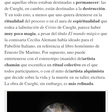
permanecer
que aquellas obras estaban destinadas a
: las
destrucción
de Cuoghi, en cambio, están destinadas a la
.
Y en todo esto, a menos que uno quiera detenerse en la
ritualidad
espiritualidad
del proceso o en el aura de
que
rodea a la
Imitación de Cristo
de Cuoghi, parece haber
muy poca magia
, a pesar del título
El mundo mágico
que
la comisaria Cecilia Alemani había ideado para el
Pabellón Italiano, en referencia al libro homónimo de
Ernesto De Martino. Por supuesto, uno puede
artista
entretenerse con el estereotipo (manido) del
chamán
ritual colectivo
que escenifica un
en el que
artista alquimista
todos participamos, o con el mito del
que decide sobre la vida y la muerte en su taller, etcétera.
más refinada
La obra de Cuoghi, sin embargo, es
.