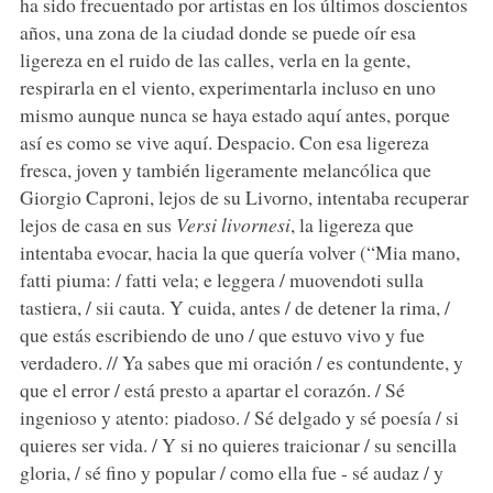
ha sido frecuentado por artistas en los últimos doscientos
años, una zona de la ciudad donde se puede oír esa
ligereza en el ruido de las calles, verla en la gente,
respirarla en el viento, experimentarla incluso en uno
mismo aunque nunca se haya estado aquí antes, porque
así es como se vive aquí. Despacio. Con esa ligereza
fresca, joven y también ligeramente melancólica que
Giorgio Caproni, lejos de su Livorno, intentaba recuperar
lejos de casa en sus
Versi livornesi
, la ligereza que
intentaba evocar, hacia la que quería volver (“Mia mano,
fatti piuma: / fatti vela; e leggera / muovendoti sulla
tastiera, / sii cauta. Y cuida, antes / de detener la rima, /
que estás escribiendo de uno / que estuvo vivo y fue
verdadero. // Ya sabes que mi oración / es contundente, y
que el error / está presto a apartar el corazón. / Sé
ingenioso y atento: piadoso. / Sé delgado y sé poesía / si
quieres ser vida. / Y si no quieres traicionar / su sencilla
gloria, / sé fino y popular / como ella fue - sé audaz / y