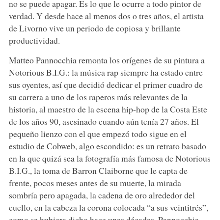
no se puede apagar. Es lo que le ocurre a todo pintor de
verdad. Y desde hace al menos dos o tres años, el artista
de Livorno vive un periodo de copiosa y brillante
productividad.
Matteo Pannocchia remonta los orígenes de su pintura a
Notorious B.I.G.: la música rap siempre ha estado entre
sus oyentes, así que decidió dedicar el primer cuadro de
su carrera a uno de los raperos más relevantes de la
historia, al maestro de la escena hip-hop de la Costa Este
de los años 90, asesinado cuando aún tenía 27 años. El
pequeño lienzo con el que empezó todo sigue en el
estudio de Cobweb, algo escondido: es un retrato basado
en la que quizá sea la fotografía más famosa de Notorious
B.I.G., la toma de Barron Claiborne que le capta de
frente, pocos meses antes de su muerte, la mirada
sombría pero apagada, la cadena de oro alrededor del
cuello, en la cabeza la corona colocada “a sus veintitrés”,
como se hubiera dicho hace unas décadas. Pannocchia