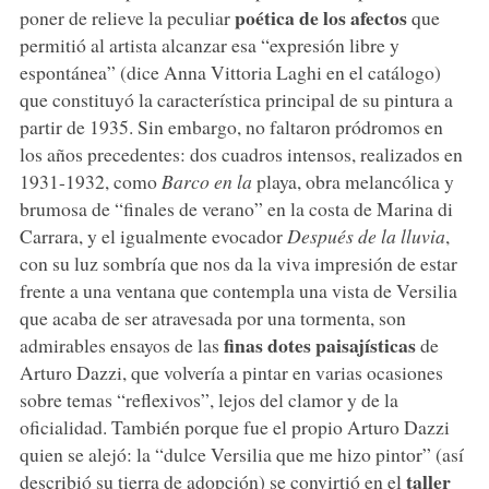
poética de los afectos
poner de relieve la peculiar
que
permitió al artista alcanzar esa “expresión libre y
espontánea” (dice Anna Vittoria Laghi en el catálogo)
que constituyó la característica principal de su pintura a
partir de 1935. Sin embargo, no faltaron pródromos en
los años precedentes: dos cuadros intensos, realizados en
1931-1932, como
Barco en la
playa, obra melancólica y
brumosa de “finales de verano” en la costa de Marina di
Carrara, y el igualmente evocador
Después de la lluvia
,
con su luz sombría que nos da la viva impresión de estar
frente a una ventana que contempla una vista de Versilia
que acaba de ser atravesada por una tormenta, son
finas dotes paisajísticas
admirables ensayos de las
de
Arturo Dazzi, que volvería a pintar en varias ocasiones
sobre temas “reflexivos”, lejos del clamor y de la
oficialidad. También porque fue el propio Arturo Dazzi
quien se alejó: la “dulce Versilia que me hizo pintor” (así
taller
describió su tierra de adopción) se convirtió en el