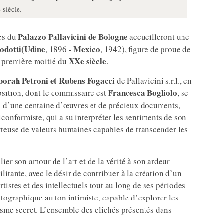
 siècle.
Palazzo Pallavicini de Bologne
les du
accueilleront une
odotti
(Udine
Mexico
, 1896 -
, 1942), figure de proue de
XXe siècle
a première moitié du
.
orah Petroni et Rubens Fogacci
de Pallavicini s.r.l., en
Francesca Bogliolo
osition, dont le commissaire est
, se
née d’une centaine d’œuvres et de précieux documents,
onformiste, qui a su interpréter les sentiments de son
orteuse de valeurs humaines capables de transcender les
ier son amour de l’art et de la vérité à son ardeur
ilitante, avec le désir de contribuer à la création d’un
istes et des intellectuels tout au long de ses périodes
ographique au ton intimiste, capable d’explorer les
risme secret. L’ensemble des clichés présentés dans