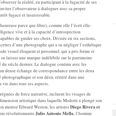
bserver la réalité, en participant à la fugacité de ses
t inviter l’observateur à dialoguer avec sa propre
ntôt fugace et insaisissable.
(heureuse parce que libre), comme elle l’écrit elle-
ligence vive et à la capacité d’introspection
capables de guider ses choix. Divisée en six sections,
facettes d’une photographe qui a su négliger l’esthétique
ode visuel éloquent et personnel, qui a pris forme et
su laisser une marque indélébile sur le patrimoine
 du siècle dernier. Le dialogue continu avec les
un dense échange de correspondance entre les deux
té photographique et son désir, réitéré dans une
a vie dans tous ses aspects.
gnées de force narrative, incluent les visages de
dimension artistique dans laquelle Modotti a plongé son
Diego Rivera et
 son mentor Edward Weston, les artistes
Julio Antonio Mella
liste révolutionnaire
, l’homme