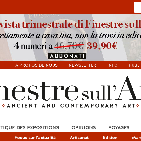
À PROPOS DE NOUS
NEWSLETTER
INFO
PUBLI
ITIQUE DES EXPOSITIONS
OPINIONS
VOYAGES
s
Focus sur l'actualité
Artisanat
Édition
Mar