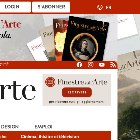
LOGIN
S’ABONNER
FR
CITÉ
DESIGN
EMPLOI
che
Cinéma, théâtre et télévision