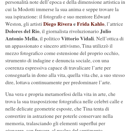
personalità note dell’epoca e della dimensione artistica in
cui la Modotti immerse la sua anima e seppe trovare la
sua ispirazione: il fotografo e suo mentore Edward
Diego Rivera
e
Frida Kahlo
Weston, gli artisti
, l’attrice
Dolores del Rio
Julio
, il giornalista rivoluzionario
Antonio Mella
Vittorio Vidali
, il politico
. Nell’ottica di
un appassionato e sincero attivismo, Tina utilizzò il
mezzo fotografico come estensione del proprio occhio,
strumento di indagine e denuncia sociale, con una
coerenza espressiva capace di travalicare l’arte per
consegnarla in dono alla vita, quella vita che, a suo stesso
dire, lottava continuamente per predominare l’arte.
Una vera e propria metamorfosi della vita in arte, che
trova la sua trasposizione fotografica nelle celebri calle e
nelle delicate geometrie esposte, che Tina tenta di
convertire in astrazione per poterle conservare nella
memoria, tralasciando gli elementi superflui per
giungere, con fervore, al nucleo del sentimento.