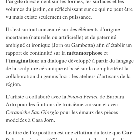
l’argile
directement sur les formes, les surfaces et les
volumes du jardin, en réfléchissant sur ce qui ne peut être
vu mais existe seulement en puissance.
Il s’est surtout concentré sur des éléments d’origine
incertaine (naturelle ou artificielle) et de paternité
ambiguë et ironique (Jorn ou Gambetta) afin d’établir un
métamorphose
rapport de continuité sur la
et
imagination
l’
; un dialogue développé à partir du langage
de la sculpture céramique et basé sur la complicité et la
collaboration du genius loci : les ateliers d’artisans de la
région.
L’artiste a collaboré avec la
Nuova Fenice
de Barbara
Arto pour les finitions de troisième cuisson et avec
Ceramiche San Giorgio
pour les émaux des pièces
modelées à Casa Jorn.
citation
Guy
Le titre de l’exposition est une
du texte que
Debord
a écrit en 1973 pour le livre de Jorn
Le Jardin