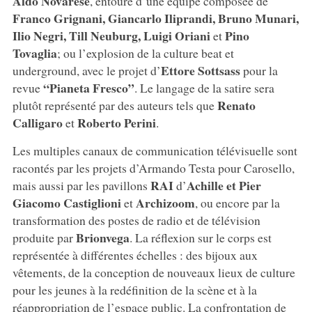
Aldo Novarese
, entouré d’une équipe composée de
Franco Grignani, Giancarlo Iliprandi, Bruno Munari,
Ilio Negri, Till Neuburg, Luigi Oriani
Pino
et
Tovaglia
; ou l’explosion de la culture beat et
Ettore Sottsass
underground, avec le projet d’
pour la
“Pianeta Fresco”
revue
. Le langage de la satire sera
Renato
plutôt représenté par des auteurs tels que
Calligaro
Roberto Perini
et
.
Les multiples canaux de communication télévisuelle sont
racontés par les projets d’Armando Testa pour Carosello,
RAI
Achille et Pier
mais aussi par les pavillons
d’
Giacomo Castiglioni
Archizoom
et
, ou encore par la
transformation des postes de radio et de télévision
Brionvega
produite par
. La réflexion sur le corps est
représentée à différentes échelles : des bijoux aux
vêtements, de la conception de nouveaux lieux de culture
pour les jeunes à la redéfinition de la scène et à la
réappropriation de l’espace public. La confrontation de