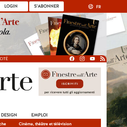
LOGIN
S’ABONNER
FR
CITÉ
DESIGN
EMPLOI
che
Cinéma, théâtre et télévision