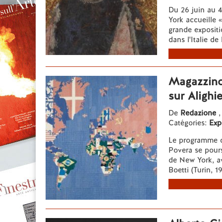
Du 26 juin au 
York accueille 
grande expositi
dans l'Italie de
Magazzino 
sur Alighi
De
Redazione
,
Catégories:
Exp
Le programme d'
Povera se pours
de New York, av
Boetti (Turin, 1