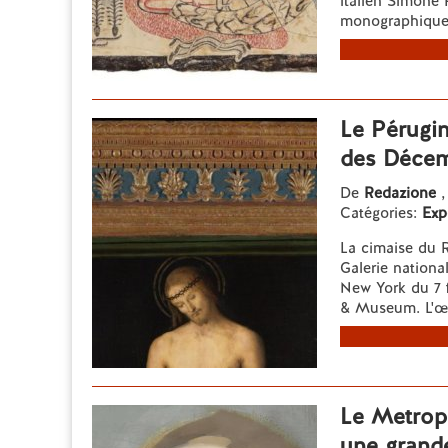
italien Simone 
monographique q
Le Pérugin
des Décem
De
Redazione
,
Catégories:
Exp
La cimaise du 
Galerie nationa
New York du 7 f
& Museum. L'œu
Le Metrop
une grande