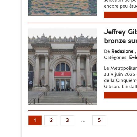
sélection de pe
encore peu étudi
Jeffrey Gi
bronze su
De
Redazione
,
Catégories:
Evé
Le Metropolita
au 9 juin 2026
de la Cinquièm
Gibson. L'instal
...
1
2
3
5