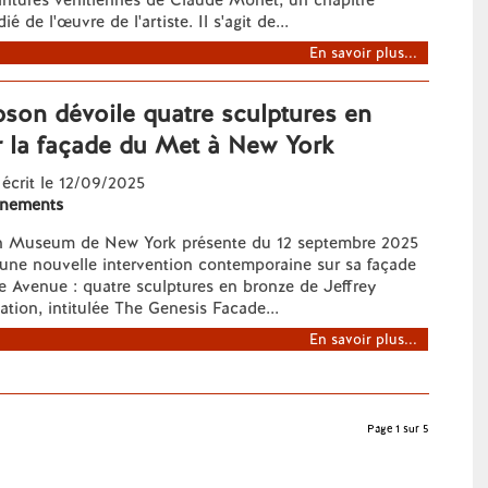
intures vénitiennes de Claude Monet, un chapitre
é de l'œuvre de l'artiste. Il s'agit de...
En savoir plus...
bson dévoile quatre sculptures en
r la façade du Met à New York
 écrit le 12/09/2025
nements
n Museum de New York présente du 12 septembre 2025
 une nouvelle intervention contemporaine sur sa façade
e Avenue : quatre sculptures en bronze de Jeffrey
lation, intitulée The Genesis Facade...
En savoir plus...
Page 1 sur 5