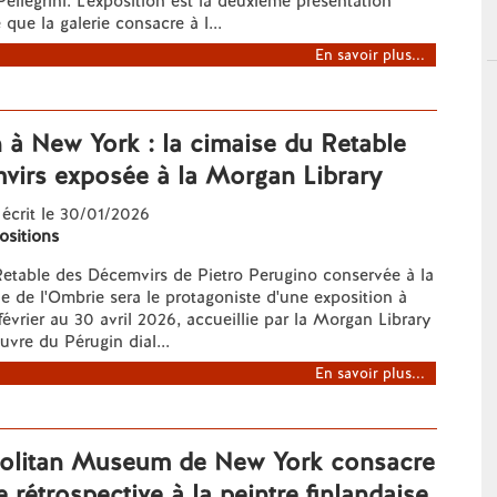
Pellegrini. L'exposition est la deuxième présentation
ue la galerie consacre à l...
En savoir plus...
 à New York : la cimaise du Retable
virs exposée à la Morgan Library
 écrit le 30/01/2026
ositions
Retable des Décemvirs de Pietro Perugino conservée à la
le de l'Ombrie sera le protagoniste d'une exposition à
évrier au 30 avril 2026, accueillie par la Morgan Library
vre du Pérugin dial...
En savoir plus...
olitan Museum de New York consacre
 rétrospective à la peintre finlandaise