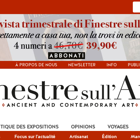
À PROPOS DE NOUS
NEWSLETTER
INFO
PUBLI
ITIQUE DES EXPOSITIONS
OPINIONS
VOYAGES
s
Focus sur l'actualité
Artisanat
Édition
Mar