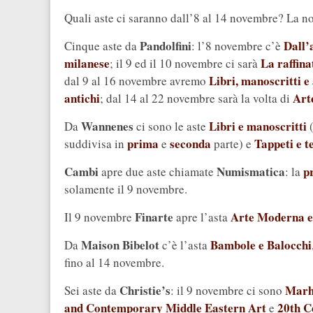
Quali aste ci saranno dall’8 al 14 novembre? La nos
Pandolfini
Dall’
Cinque aste da
: l’8 novembre c’è
milanese
La raffina
; il 9 ed il 10 novembre ci sarà
Libri, manoscritti e
dal 9 al 16 novembre avremo
antichi
Art
; dal 14 al 22 novembre sarà la volta di
Wannenes
Libri e manoscritti
Da
ci sono le aste
(
prima
seconda
Tappeti e te
suddivisa in
e
parte) e
Cambi
Numismatica
p
apre due aste chiamate
: la
solamente il 9 novembre.
Finarte
Arte Moderna 
Il 9 novembre
apre l’asta
Maison Bibelot
Bambole e Balocchi
Da
c’è l’asta
fino al 14 novembre.
Christie’s
Marha
Sei aste da
: il 9 novembre ci sono
and Contemporary Middle Eastern Art
20th C
e