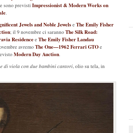
Impressionist & Modern Works on
e sono previsti
ale
.
nificent Jewels and Noble Jewels
The Emily Fisher
e
ction
The Silk Road:
; il 9 novembre ci saranno
ravia Residence
The Emily Fisher Landau
e
The One—1962 Ferrari GTO
 novembre avremo
e
Modern Day Auction
revisto
.
e di viola con due bambini cantori
, olio su tela, in