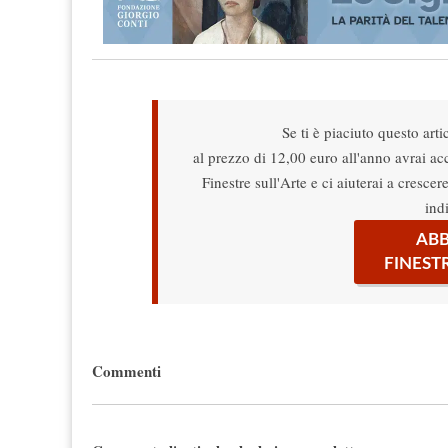
Se ti è piaciuto questo arti
al prezzo di 12,00 euro all'anno avrai acce
Finestre sull'Arte e ci aiuterai a cresce
ind
ABB
FINEST
Commenti