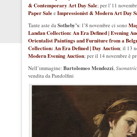
& Contemporary Art Day Sale
; per l’11 novembr
Paper Sale
Impressionist & Modern Art Day S
e
Sotheby’s
Mag
Tante aste da
: l’8 novembre ci sono
Landau Collection: An Era Defined | Evening Au
Orientalist Paintings and Furniture from a Belg
Collection: An Era Defined | Day Auction
; il 13
Modern Evening Auction
; per il 14 novembre è p
Bartolomeo Mendozzi
Nell’immagine:
,
Suonatric
vendita da Pandolfini