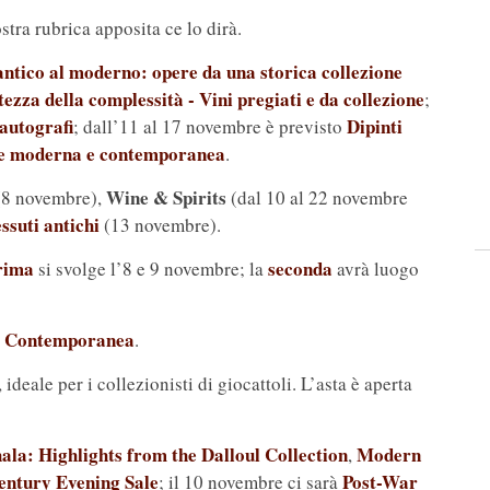
tra rubrica apposita ce lo dirà.
antico al moderno: opere da una storica collezione
tezza della complessità - Vini pregiati e da collezione
;
 autografi
Dipinti
; dall’11 al 17 novembre è previsto
e moderna e contemporanea
.
Wine & Spirits
8 novembre),
(dal 10 al 22 novembre
ssuti antichi
(13 novembre).
rima
seconda
si svolge l’8 e 9 novembre; la
avrà luogo
e Contemporanea
.
, ideale per i collezionisti di giocattoli. L’asta è aperta
la: Highlights from the Dalloul Collection
Modern
,
entury Evening Sale
Post-War
; il 10 novembre ci sarà