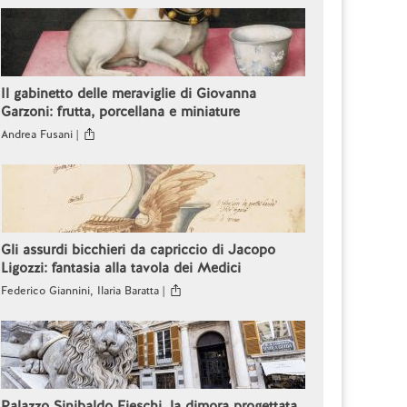
Il gabinetto delle meraviglie di Giovanna
Garzoni: frutta, porcellana e miniature
Andrea Fusani |
Gli assurdi bicchieri da capriccio di Jacopo
Ligozzi: fantasia alla tavola dei Medici
Federico Giannini, Ilaria Baratta |
Palazzo Sinibaldo Fieschi, la dimora progettata