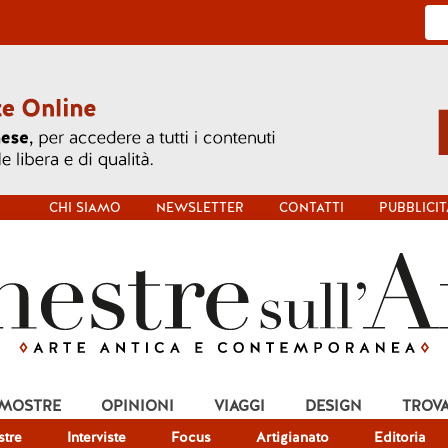
CHI SIAMO
NEWSLETTER
CONTATTI
PUBBLICIT
 MOSTRE
OPINIONI
VIAGGI
DESIGN
TROV
tre
Interviste
Focus
Artigianato
Editoria