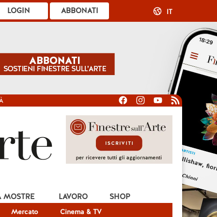
LOGIN
ABBONATI
IT
À
A MOSTRE
LAVORO
SHOP
Mercato
Cinema & TV