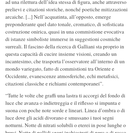
ad una rilettura dell’idea stessa di figura, anche attraverso
prelievi e citazioni storiche, nonché poetiche mitizzazioni
arcaiche. [...] Nell’acquatinta, all’opposto, emerge
preponderante quel dato tonale, cromatico, di sofisticata
costruzione onirica, quasi in una commistione evocativa
di istanze simboliste immerse in suggestioni cosmiche
surreali. Il fascino della ricerca di Galliani sta proprio in
questa capacità di cucire insieme visioni, creando un
incantesimo, che trasporta l’osservatore all’interno di un
mondo variegato, fatto di commistioni tra Oriente e
Occidente, evanescenze atmosferiche, echi metafisici,
citazioni classiche e richiami contemporanei”.
“Tutte le volte che graffi una lastra ti accorgi del fondo di
luce che avanza o indietreggia e il riflesso si impunta e
suona con poche note sorde e lineari. Linea d’ombra o di
luce dove gli acidi divorano e smussano i tuoi segni
notturni. Notte di nitrati solubili o eterei in pose lunghe o
brevi. Notte di pallidi segni inchiostrati di nero o di rosso.