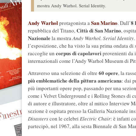
mostra Andy Warhol. Serial Identity.
Andy Warhol
San Marino
8 
protagonista a
. Dall’
Città di San Marino
repubblica del Titano,
, ospit
Nazionale
la mostra
Andy Warhol. Serial Identity
l’esposizione, che ha visto la sua prima ondata d
corpus di capolavori
raccoglie un
provenienti da i
internazionali come l’Andy Warhol Museum di Pit
60 opere
Attraverso una selezione di oltre
, la ras
più emblematiche della pittura americana
: dai p
più importanti opere pop, passando per una sezione
come i Velvet Underground e i Rolling Stones di cui
di autore e illustratore, oltre al mitico Interview 
sezione è ospitata presso la Galleria Nazionale in
Disasters
con le celebri
Electric Chair
: è infatti 
partecipò, nel 1967, alla sesta Biennale di San Ma