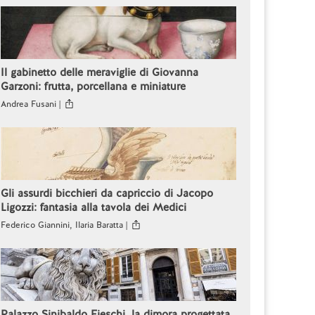
Il gabinetto delle meraviglie di Giovanna
Garzoni: frutta, porcellana e miniature
Andrea Fusani |
Gli assurdi bicchieri da capriccio di Jacopo
Ligozzi: fantasia alla tavola dei Medici
Federico Giannini, Ilaria Baratta |
Palazzo Sinibaldo Fieschi, la dimora progettata