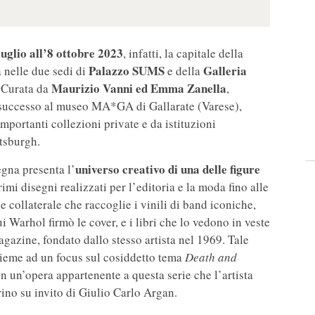
luglio all’8 ottobre 2023
, infatti, la capitale della
Palazzo SUMS
Galleria
a nelle due sedi di
e della
Maurizio Vanni ed Emma Zanella
. Curata da
,
i successo al museo MA*GA di Gallarate (Varese),
mportanti collezioni private e da istituzioni
tsburgh.
universo creativo di una delle figure
segna presenta l’
rimi disegni realizzati per l’editoria e la moda fino alle
 collaterale che raccoglie i vinili di band iconiche,
 Warhol firmò le cover, e i libri che lo vedono in veste
Magazine, fondato dallo stesso artista nel 1969. Tale
sieme ad un focus sul cosiddetto tema
Death and
con un’opera appartenente a questa serie che l’artista
rino su invito di Giulio Carlo Argan.