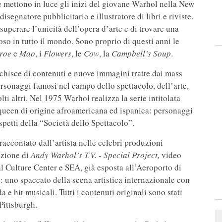
he mettono in luce gli inizi del giovane Warhol nella New
egnatore pubblicitario e illustratore di libri e riviste.
 superare l’unicità dell’opera d’arte e di trovare una
oso in tutto il mondo. Sono proprio di questi anni le
roe
e
Mao
, i
Flowers
, le
Cow
, la
Campbell’s Soup
.
icchisce di contenuti e nuove immagini tratte dai mass
ersonaggi famosi nel campo dello spettacolo, dell’arte,
ti altri. Nel 1975 Warhol realizza la serie intitolata
g queen di origine afroamericana ed ispanica: personaggi
spetti della “Società dello Spettacolo”.
 raccontato dall’artista nelle celebri produzioni
azione di
Andy Warhol’s T.V. - Special Project,
video
Culture Center e SEA, già esposta all’Aeroporto di
 uno spaccato della scena artistica internazionale con
 e hit musicali. Tutti i contenuti originali sono stati
Pittsburgh.