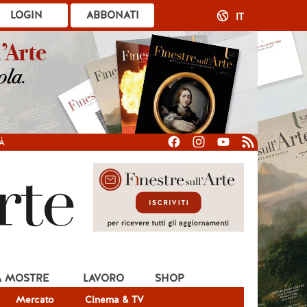
LOGIN
ABBONATI
IT
À
A MOSTRE
LAVORO
SHOP
Mercato
Cinema & TV