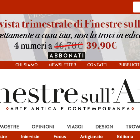
CHI SIAMO
NEWSLETTER
CONTATTI
PUBBLICIT
 MOSTRE
OPINIONI
VIAGGI
DESIGN
TROV
tre
Interviste
Focus
Artigianato
Editoria