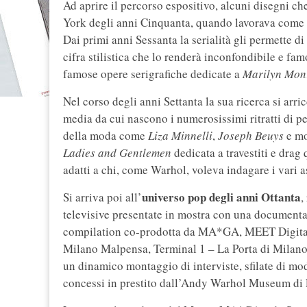
Ad aprire il percorso espositivo, alcuni disegni c
York degli anni Cinquanta, quando lavorava come dis
Dai primi anni Sessanta la serialità gli permette di
cifra stilistica che lo renderà inconfondibile e fam
famose opere serigrafiche dedicate a
Marilyn Mon
Nel corso degli anni Settanta la sua ricerca si arr
media da cui nascono i numerosissimi ritratti di p
della moda come
Liza Minnelli
,
Joseph Beuys
e mol
Ladies and Gentlemen
dedicata a travestiti e dra
adatti a chi, come Warhol, voleva indagare i vari a
universo pop degli anni Ottanta
Si arriva poi all’
,
televisive presentate in mostra con una document
compilation co-prodotta da MA*GA, MEET Digital 
Milano Malpensa, Terminal 1 – La Porta di Milano:
un dinamico montaggio di interviste, sfilate di moda
concessi in prestito dall’Andy Warhol Museum di 