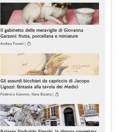
Il gabinetto delle meraviglie di Giovanna
Garzoni: frutta, porcellana e miniature
Andrea Fusani |
Gli assurdi bicchieri da capriccio di Jacopo
Ligozzi: fantasia alla tavola dei Medici
Federico Giannini, Ilaria Baratta |
Palazzo Sinibaldo Fieschi, la dimora progettata