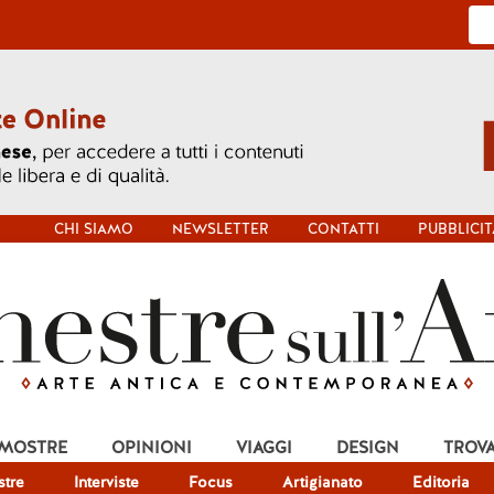
CHI SIAMO
NEWSLETTER
CONTATTI
PUBBLICIT
 MOSTRE
OPINIONI
VIAGGI
DESIGN
TROV
tre
Interviste
Focus
Artigianato
Editoria