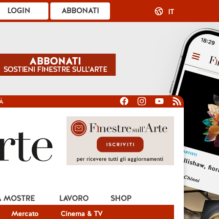
LOGIN
ABBONATI
IT
À
A MOSTRE
LAVORO
SHOP
Mercato
Cinema & TV