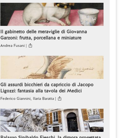
Il gabinetto delle meraviglie di Giovanna
Garzoni: frutta, porcellana e miniature
Andrea Fusani |
Gli assurdi bicchieri da capriccio di Jacopo
Ligozzi: fantasia alla tavola dei Medici
Federico Giannini, Ilaria Baratta |
Palazzo Sinibaldo Fieschi, la dimora progettata