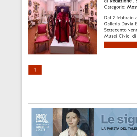
di
Redazione
, 
Categorie:
Most
Dal 2 febbraio 
Galleria Davia 
Settecento vene
Musei Civici di 
1