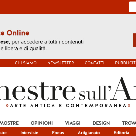
CHI SIAMO
NEWSLETTER
CONTATTI
PUBBLICIT
 MOSTRE
OPINIONI
VIAGGI
DESIGN
TROV
tre
Interviste
Focus
Artigianato
Editoria