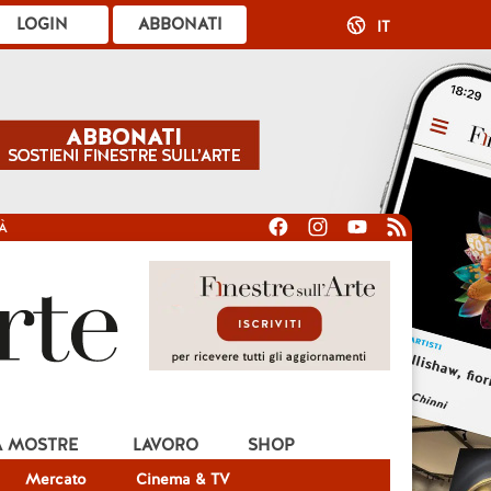
LOGIN
ABBONATI
IT
À
A MOSTRE
LAVORO
SHOP
Mercato
Cinema & TV