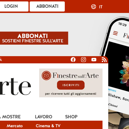
LOGIN
ABBONATI
IT
À
A MOSTRE
LAVORO
SHOP
Mercato
Cinema & TV