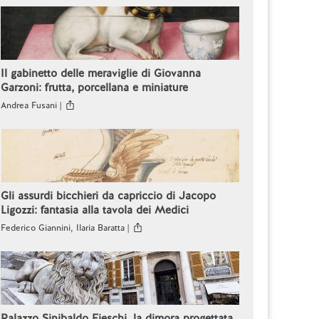
Il gabinetto delle meraviglie di Giovanna
Garzoni: frutta, porcellana e miniature
Andrea Fusani |
Gli assurdi bicchieri da capriccio di Jacopo
Ligozzi: fantasia alla tavola dei Medici
Federico Giannini, Ilaria Baratta |
Palazzo Sinibaldo Fieschi, la dimora progettata