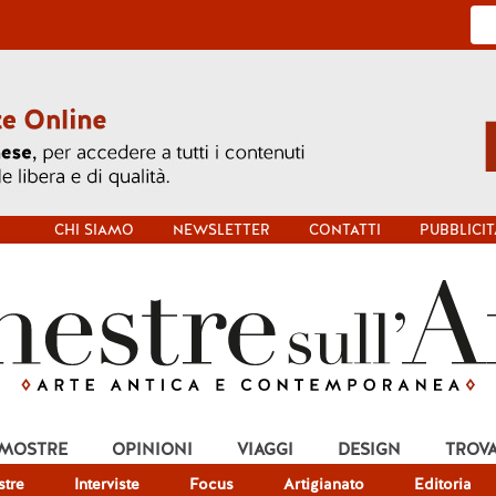
CHI SIAMO
NEWSLETTER
CONTATTI
PUBBLICIT
 MOSTRE
OPINIONI
VIAGGI
DESIGN
TROV
tre
Interviste
Focus
Artigianato
Editoria