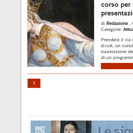
corso per 
presentaz
di
Redazione
, 
Categorie:
Attua
Prenderà il via
d:cult, un corso
trasmissione del
di un programm
1