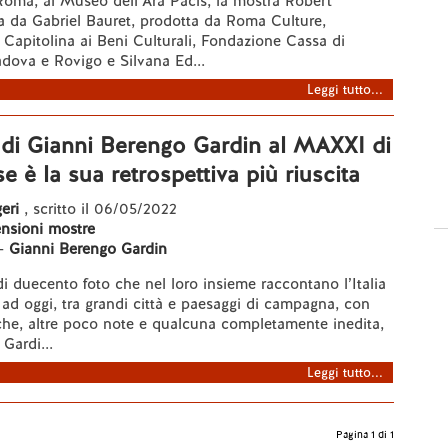
Roma, al Museo dell’Ara Pacis, la mostra Robert
a da Gabriel Bauret, prodotta da Roma Culture,
Capitolina ai Beni Culturali, Fondazione Cassa di
dova e Rovigo e Silvana Ed...
Leggi tutto...
 di Gianni Berengo Gardin al MAXXI di
e è la sua retrospettiva più riuscita
eri
, scritto il 06/05/2022
nsioni mostre
-
Gianni Berengo Gardin
 duecento foto che nel loro insieme raccontano l’Italia
ad oggi, tra grandi città e paesaggi di campagna, con
che, altre poco note e qualcuna completamente inedita,
Gardi...
Leggi tutto...
Pagina 1 di 1