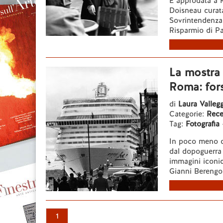
È approdata a 
Doisneau curat
Sovrintendenza 
Risparmio di Pa
La mostra
Roma: fors
di
Laura Vallegg
Categorie:
Rece
Tag:
Fotografia
In poco meno di
dal dopoguerra 
immagini iconi
Gianni Berengo 
1