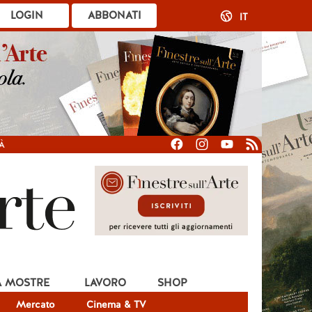
LOGIN
ABBONATI
IT
À
A MOSTRE
LAVORO
SHOP
Mercato
Cinema & TV