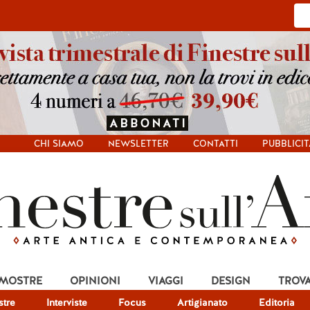
CHI SIAMO
NEWSLETTER
CONTATTI
PUBBLICIT
 MOSTRE
OPINIONI
VIAGGI
DESIGN
TROV
tre
Interviste
Focus
Artigianato
Editoria