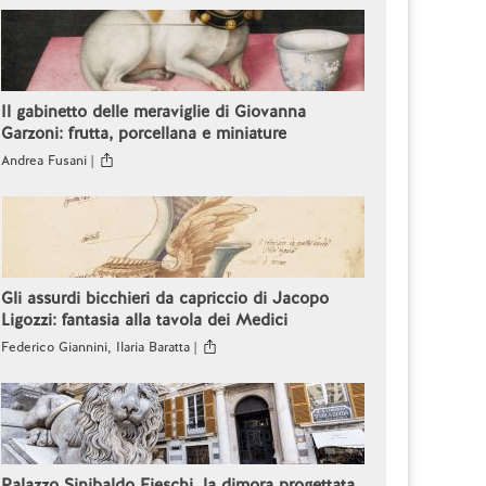
Il gabinetto delle meraviglie di Giovanna
Garzoni: frutta, porcellana e miniature
Andrea Fusani |
Gli assurdi bicchieri da capriccio di Jacopo
Ligozzi: fantasia alla tavola dei Medici
Federico Giannini, Ilaria Baratta |
Palazzo Sinibaldo Fieschi, la dimora progettata