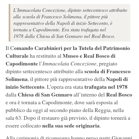
L’Immacolata Concezione, dipinto settecentesco attribuito
alla scuola di Francesco Solimena, il pittore più
rappresentativo della Napoli di inizio Settecento, è
tornata a Capodimonte. Era stata trafugata nel
1978 dalla Chiesa di San Gennaro nel Real Bosco.
omando Carabinieri per la Tutela del Patrimonio
Il C
Culturale
Museo e Real Bosco di
ha restituito al
Capodimonte
l’
Immacolata Concezione
, pregiato
scuola di Francesco
dipinto settecentesco attribuito alla
Solimena
Napoli di
, il pittore più rappresentativo della
inizio Settecento
trafugata nel 1978
. L’opera era stata
Chiesa di San Gennaro
Real Bosco
dalla
all’interno del
e ora è tornata a Capodimonte, dove sarà esposta al
pubblico da oggi al secondo piano della Reggia, nella
sala 63. Dopo il restauro già previsto, il dipinto tornerà a
nella sua sede originaria
essere collocato
.
Alla cerimonia di riconsegna hanno preso parte Giovanni