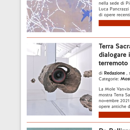
nella sede di P
Luca Pancrazzi n
di opere recen
Terra Sacr
dialogare 
terremoto
di
Redazione
, 
Categorie:
Most
La Mole Vanvite
mostra Terra Sa
novembre 2021 a
opere antiche del