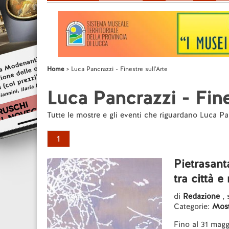
Home
Luca Pancrazzi - Finestre sull'Arte
Luca Pancrazzi - Fine
Tutte le mostre e gli eventi che riguardano Luca Pa
1
Pietrasant
tra città 
di
Redazione
,
Categorie:
Most
Fino al 31 ma