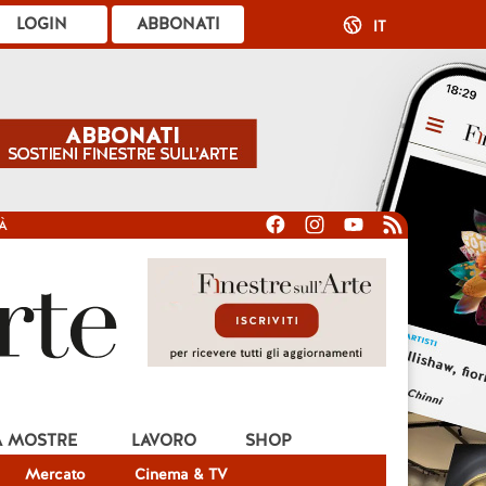
LOGIN
ABBONATI
IT
À
A MOSTRE
LAVORO
SHOP
Mercato
Cinema & TV