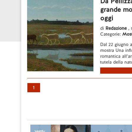
Da Pellizz
grande mos
oggi
di
Redazione
, 
Categorie:
Most
Dal 22 giugno a
mostra Una infin
romantica all’a
tutela della nat
1