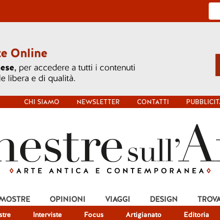
CHI SIAMO
NEWSLETTER
CONTATTI
PUBBLICIT
 MOSTRE
OPINIONI
VIAGGI
DESIGN
TROV
tre
Interviste
Focus
Artigianato
Editoria