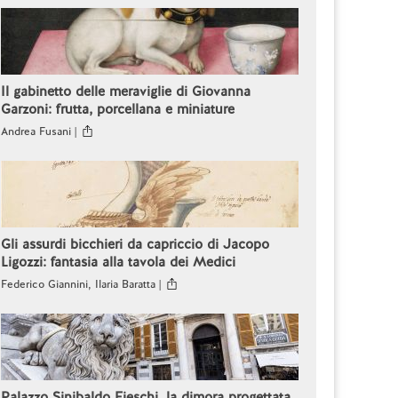
Il gabinetto delle meraviglie di Giovanna
Garzoni: frutta, porcellana e miniature
Andrea Fusani |
Gli assurdi bicchieri da capriccio di Jacopo
Ligozzi: fantasia alla tavola dei Medici
Federico Giannini, Ilaria Baratta |
Palazzo Sinibaldo Fieschi, la dimora progettata